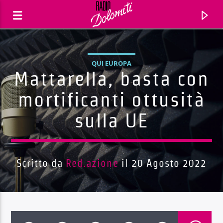
QUI EUROPA
Mattarella, basta con
mortificanti ottusità
sulla UE
Scritto da
Red.azione
il 20 Agosto 2022
Traccia corrente
Titolo
Artista