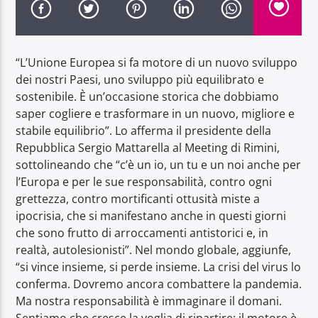
“L’Unione Europea si fa motore di un nuovo sviluppo
dei nostri Paesi, uno sviluppo più equilibrato e
sostenibile. È un’occasione storica che dobbiamo
Radio Dolomiti
saper cogliere e trasformare in un nuovo, migliore e
stabile equilibrio”. Lo afferma il presidente della
Repubblica Sergio Mattarella al Meeting di Rimini,
sottolineando che “c’è un io, un tu e un noi anche per
l’Europa e per le sue responsabilità, contro ogni
grettezza, contro mortificanti ottusità miste a
ipocrisia, che si manifestano anche in questi giorni
che sono frutto di arroccamenti antistorici e, in
realtà, autolesionisti”. Nel mondo globale, aggiunfe,
“si vince insieme, si perde insieme. La crisi del virus lo
conferma. Dovremo ancora combattere la pandemia.
Ma nostra responsabilità è immaginare il domani.
Sentiamo che cresce la voglia di ripartire: il motore è