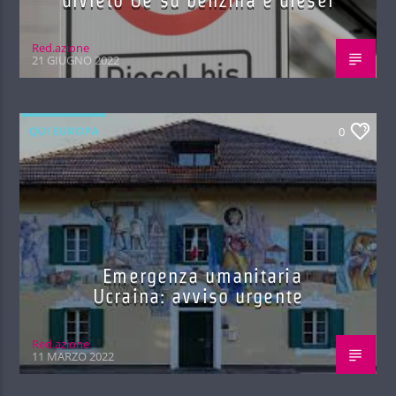
divieto Ue su benzina e diesel
Red.azione
21 GIUGNO 2022
QUI EUROPA
0
Emergenza umanitaria
Ucraina: avviso urgente
Red.azione
11 MARZO 2022