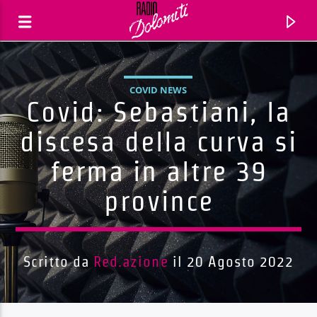
COVID NEWS
Covid: Sebastiani, la
discesa della curva si
ferma in altre 39
province
Scritto da
Red.azione
il 20 Agosto 2022
Traccia corrente
Titolo
Artista