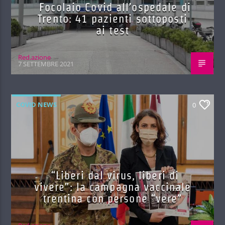
Focolaio Covid all’ospedale di
Trento: 41 pazienti sottoposti
ai test
Red.azione
7 SETTEMBRE 2021
COVID NEWS
0
“Liberi dal virus, liberi di
vivere”: la campagna vaccinale
trentina con persone “vere”