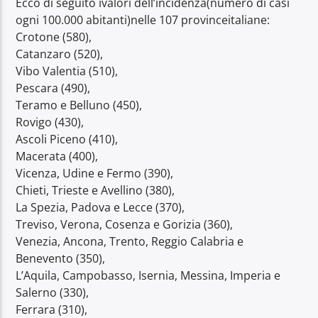
Ecco di seguito ivalori dell’incidenza(numero di casi
ogni 100.000 abitanti)nelle 107 provinceitaliane:
Crotone (580),
Catanzaro (520),
Vibo Valentia (510),
Pescara (490),
Teramo e Belluno (450),
Rovigo (430),
Ascoli Piceno (410),
Macerata (400),
Vicenza, Udine e Fermo (390),
Chieti, Trieste e Avellino (380),
La Spezia, Padova e Lecce (370),
Treviso, Verona, Cosenza e Gorizia (360),
Venezia, Ancona, Trento, Reggio Calabria e
Benevento (350),
L’Aquila, Campobasso, Isernia, Messina, Imperia e
Salerno (330),
Ferrara (310),