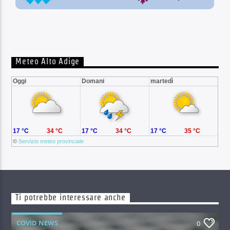
Meteo Alto Adige
Oggi
Domani
martedì
17 °C
34 °C
17 °C
34 °C
17 °C
35 °C
©
Servizio meteo provinciale
Ti potrebbe interessare anche
COVID NEWS
0