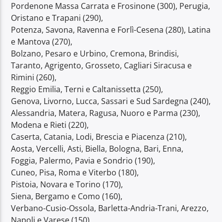
Pordenone Massa Carrata e Frosinone (300), Perugia,
Oristano e Trapani (290),
Potenza, Savona, Ravenna e Forlì-Cesena (280), Latina
e Mantova (270),
Bolzano, Pesaro e Urbino, Cremona, Brindisi,
Taranto, Agrigento, Grosseto, Cagliari Siracusa e
Rimini (260),
Reggio Emilia, Terni e Caltanissetta (250),
Genova, Livorno, Lucca, Sassari e Sud Sardegna (240),
Alessandria, Matera, Ragusa, Nuoro e Parma (230),
Modena e Rieti (220),
Caserta, Catania, Lodi, Brescia e Piacenza (210),
Aosta, Vercelli, Asti, Biella, Bologna, Bari, Enna,
Foggia, Palermo, Pavia e Sondrio (190),
Cuneo, Pisa, Roma e Viterbo (180),
Pistoia, Novara e Torino (170),
Siena, Bergamo e Como (160),
Verbano-Cusio-Ossola, Barletta-Andria-Trani, Arezzo,
Napoli e Varese (150),