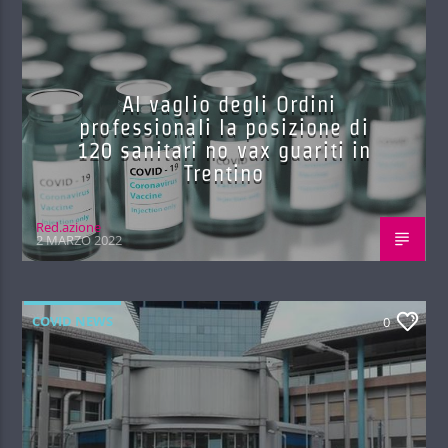
Al vaglio degli Ordini
professionali la posizione di
120 sanitari no vax guariti in
Trentino
Red.azione
2 MARZO 2022
COVID NEWS
0