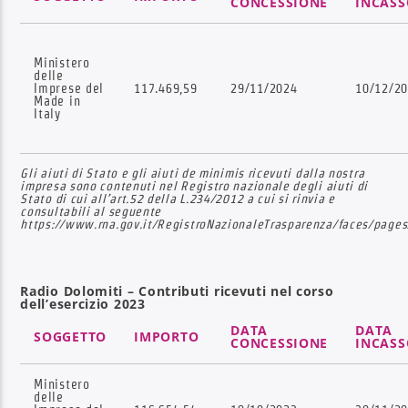
CONCESSIONE
INCASS
Ministero
delle
Imprese del
117.469,59
29/11/2024
10/12/2
Made in
Italy
Gli aiuti di Stato e gli aiuti de minimis ricevuti dalla nostra
impresa sono contenuti nel Registro nazionale degli aiuti di
Stato di cui all’art.52 della L.234/2012 a cui si rinvia e
consultabili al seguente
https://www.rna.gov.it/RegistroNazionaleTrasparenza/faces/pages
Radio Dolomiti – Contributi ricevuti nel corso
dell’esercizio 2023
DATA
DATA
SOGGETTO
IMPORTO
CONCESSIONE
INCASS
Ministero
delle