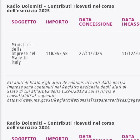
Radio Dolomiti – Contributi ricevuti nel corso
dell’esercizio 2025
DATA
DATA
SOGGETTO
IMPORTO
CONCESSIONE
INCASS
Radio Dolomiti
Ministero
delle
Imprese del
118.945,58
27/11/2025
11/12/2
Made in
Italy
Gli aiuti di Stato e gli aiuti de minimis ricevuti dalla nostra
impresa sono contenuti nel Registro nazionale degli aiuti di
Stato di cui all’art.52 della L.234/2012 a cui si rinvia e
consultabili al seguente
https://www.rna.gov.it/RegistroNazionaleTrasparenza/faces/pages
Radio Dolomiti – Contributi ricevuti nel corso
dell’esercizio 2024
DATA
DATA
SOGGETTO
IMPORTO