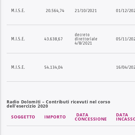
M.I.S.E.
20.564,74
21/10/2021
01/12/20
decreto
M.I.S.E.
43.638,67
direttoriale
05/11/20
4/8/2021
M.I.S.E.
54.134,04
16/04/20
Radio Dolomiti – Contributi ricevuti nel corso
dell’esercizio 2020
DATA
DATA
SOGGETTO
IMPORTO
CONCESSIONE
INCASS