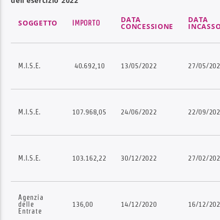
dell’esercizio 2022
DATA
DATA
SOGGETTO
IMPORTO
CONCESSIONE
INCASSO
M.I.S.E.
40.692,10
13/05/2022
27/05/20
M.I.S.E.
107.968,05
24/06/2022
22/09/20
M.I.S.E.
103.162,22
30/12/2022
27/02/20
Agenzia
delle
136,00
14/12/2020
16/12/20
Entrate