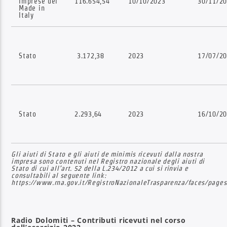
Imprese del
116.654,54
10/10/2023
30/11/2
Made in
Italy
Stato
3.172,38
2023
17/07/2
Stato
2.293,64
2023
16/10/2
Gli aiuti di Stato e gli aiuti de minimis ricevuti dalla nostra
impresa sono contenuti nel Registro nazionale degli aiuti di
Stato di cui all’art. 52 della L.
234/2012 a cui si rinvia e
consultabili al seguente link:
https://www.rna.gov.it/RegistroNazionaleTrasparenza/faces/pages
Radio Dolomiti – Contributi ricevuti nel corso