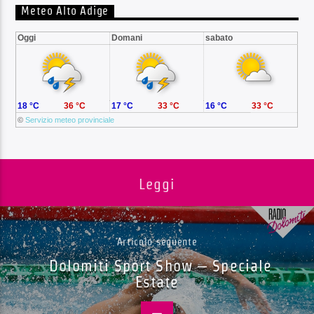
Meteo Alto Adige
Oggi
Domani
sabato
18 °C
36 °C
17 °C
33 °C
16 °C
33 °C
©
Servizio meteo provinciale
Leggi
Articolo seguente
Dolomiti Sport Show – Speciale
Estate