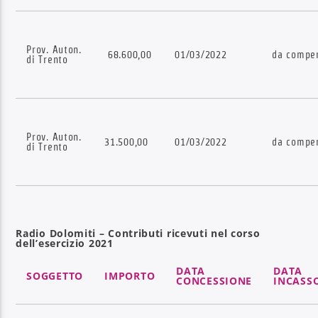
Prov. Auton.
68.600,00
01/03/2022
da compen
di Trento
Prov. Auton.
31.500,00
01/03/2022
da compen
di Trento
Radio Dolomiti – Contributi ricevuti nel corso
dell’esercizio 2021
DATA
DATA
SOGGETTO
IMPORTO
CONCESSIONE
INCASS