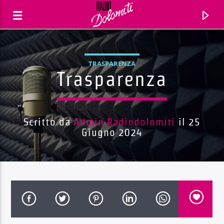
TRASPARENZA
Trasparenza
Scritto da
Admin Radiodolomiti
il 25
Giugno 2024
Traccia corrente
Titolo
Artista