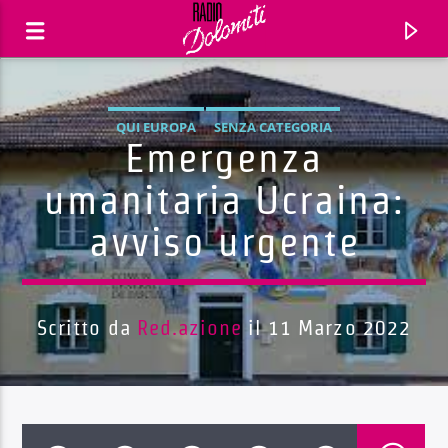
QUI EUROPA
SENZA CATEGORIA
Emergenza
umanitaria Ucraina:
avviso urgente
Scritto da
Red.azione
il 11 Marzo 2022
Traccia corrente
Titolo
Artista