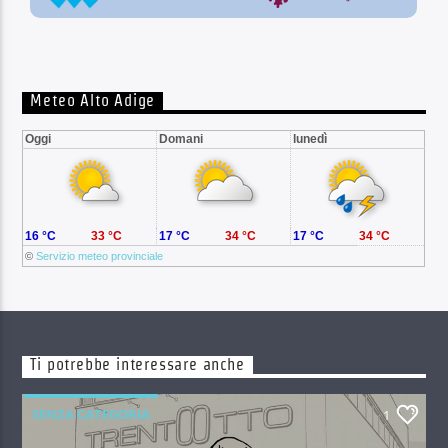
Meteo Alto Adige
Oggi
Domani
lunedì
16 °C
33 °C
17 °C
34 °C
17 °C
34 °C
©
Servizio meteo provinciale
Ti potrebbe interessare anche
SENZA CATEGORIA
1