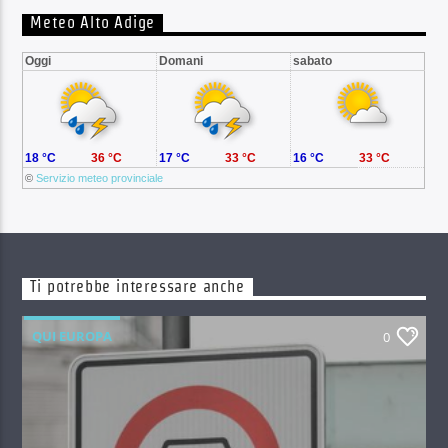
Meteo Alto Adige
Oggi
Domani
sabato
18 °C
36 °C
17 °C
33 °C
16 °C
33 °C
©
Servizio meteo provinciale
Ti potrebbe interessare anche
QUI EUROPA
0