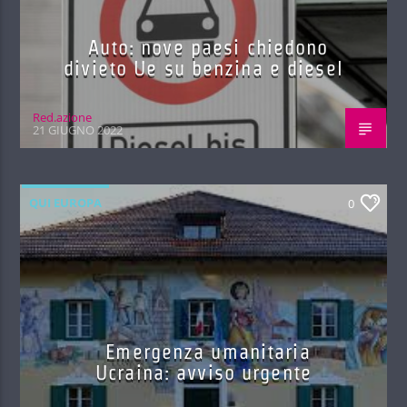
Auto: nove paesi chiedono
divieto Ue su benzina e diesel
Red.azione
21 GIUGNO 2022
QUI EUROPA
0
Emergenza umanitaria
Ucraina: avviso urgente