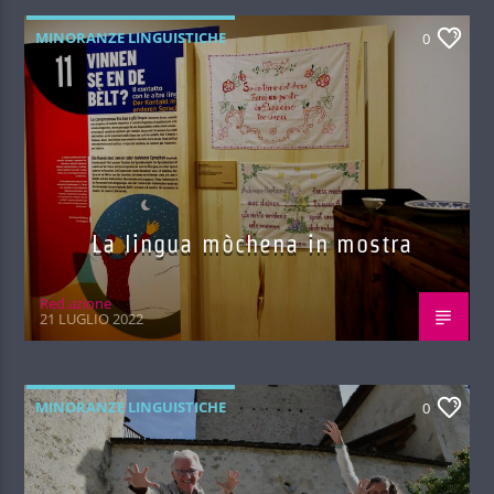
MINORANZE LINGUISTICHE
0
La lingua mòchena in mostra
Red.azione
21 LUGLIO 2022
MINORANZE LINGUISTICHE
0