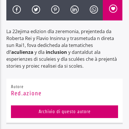
La 22ejima edizion dla zeremonia, prejenteda da
Roberta Rei y Flavio Insinna y trasmetuda n direta
Radio Dolomiti
sun Rai1, fova dedicheda ala tematiches
dl’
aculienza
y dla
inclusion
y dantaldut ala
esperienzes di sculeies y dla sculées che à prejentà
stories y proiec realisei da si scoles.
Autore
Red.azione
Archivio di questo autore