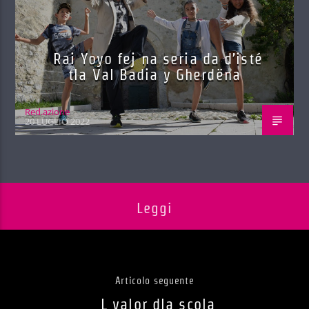
Rai Yoyo fej na seria da d’isté
tla Val Badia y Gherdëna
Red.azione
20 LUGLIO 2022
Leggi
Articolo seguente
L valor dla scola