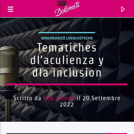
MINORANZE LINGUISTICHE
Tematiches
dl’aculienza y
dla inclusion
Scritto da
Red.azione
il 20 Settembre
2022
Traccia corrente
Titolo
Artista