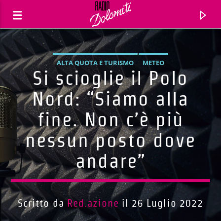
ALTA QUOTA E TURISMO
METEO
Si scioglie il Polo
Nord: “Siamo alla
fine. Non c’è più
nessun posto dove
andare”
Traccia corrente
Titolo
Scritto da
Red.azione
il 26 Luglio 2022
Artista