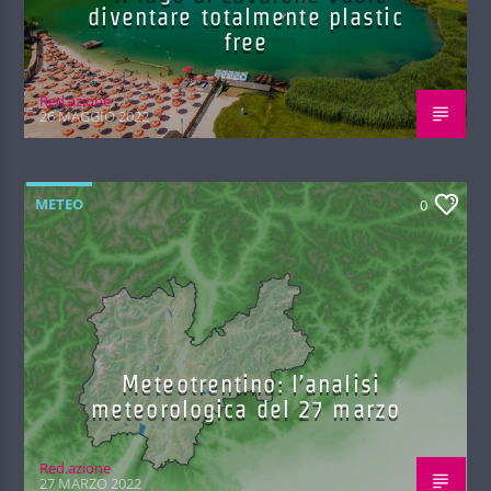
diventare totalmente plastic
free
Red.azione
26 MAGGIO 2022
METEO
0
Meteotrentino: l’analisi
meteorologica del 27 marzo
Red.azione
27 MARZO 2022