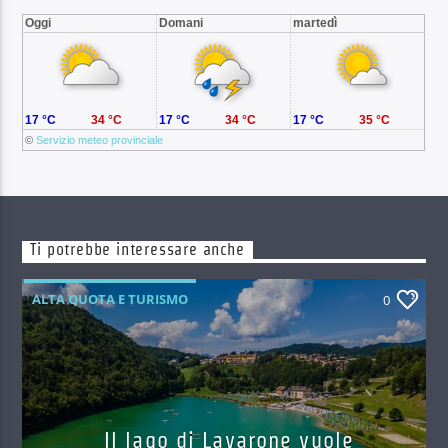
Oggi
Domani
martedì
17 °C
34 °C
17 °C
34 °C
17 °C
35 °C
©
Servizio meteo provinciale
Ti potrebbe interessare anche
ALTA QUOTA E TURISMO
0
Il lago di Lavarone vuole