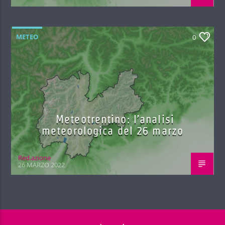
METEO
0
Meteotrentino: l’analisi
meteorologica del 26 marzo
Red.azione
26 MARZO 2022