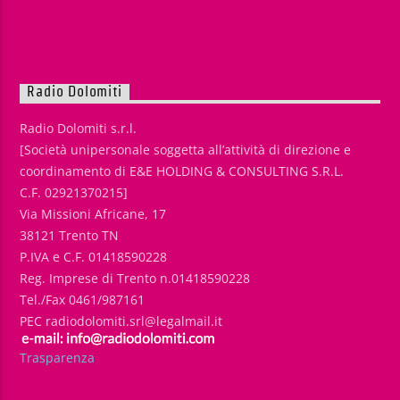
Radio Dolomiti
Radio Dolomiti s.r.l.
[Società unipersonale soggetta all’attività di direzione e
coordinamento di E&E HOLDING & CONSULTING S.R.L.
C.F. 02921370215]
Via Missioni Africane, 17
38121 Trento TN
P.IVA e C.F. 01418590228
Reg. Imprese di Trento n.01418590228
Tel./Fax 0461/987161
PEC radiodolomiti.srl@legalmail.it
Trasparenza