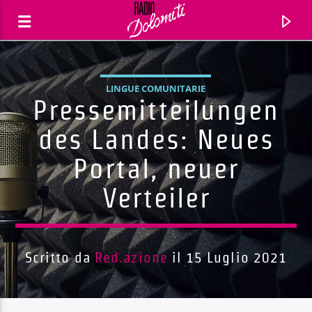
LINGUE COMUNITARIE
Pressemitteilungen
des Landes: Neues
Portal, neuer
Verteiler
Scritto da
Red.azione
il 15 Luglio 2021
Traccia corrente
Titolo
Artista