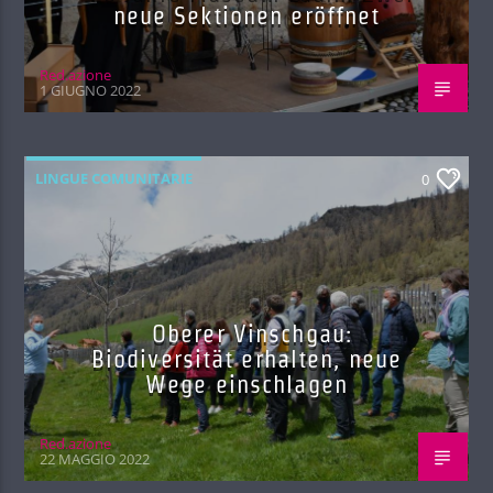
neue Sektionen eröffnet
Red.azione
1 GIUGNO 2022
LINGUE COMUNITARIE
0
Oberer Vinschgau:
Biodiversität erhalten, neue
Wege einschlagen
Red.azione
22 MAGGIO 2022