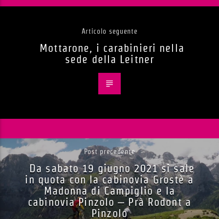
Articolo seguente
Mottarone, i carabinieri nella
sede della Leitner
Post precedente
Da sabato 19 giugno 2021 si sale
in quota con la cabinovia Grostè a
Madonna di Campiglio e la
cabinovia Pinzolo – Prà Rodont a
Pinzolo