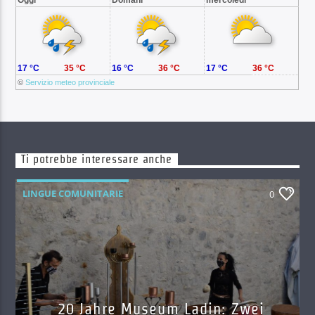
17 °C
35 °C
16 °C
36 °C
17 °C
36 °C
©
Servizio meteo provinciale
Ti potrebbe interessare anche
LINGUE COMUNITARIE
0
20 Jahre Museum Ladin: Zwei