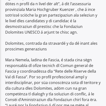
dötes n profil da n livel dër alt”, á dit l’assessuria
provinziala Maria Hochgruber Kuenzer , che á ince
sotrissé sciöche la gran partezipaziun ala seleziun y
le livel dles candidates y di candidac é la
desmostraziun dl prestisc che la Fondaziun
Dolomites UNESCO á arjunt te chisc agn.
Dolomites, contrada da stravardé y da dé inant ales
proscimes generaziuns
Mara Nemela, ladina de Fascia, é stada cina sëgn
responsabla dl ofize tecnich dl Comun general de
Fascia y coordinadëssa dla “Rete delle Riserve della
Val di Fassa”. Por so profil profescional ampl y
interdisciplinar, por süa conoscënza sota dl teritore y
dla cultura dles Dolomites, adöm cun na gran
competënza tl dialogh y tla soluziun di conflic, á le
Consëi d’Aministraziun dla Fondaziun chirí fora ëra.
“Lauré por la Fondaziun ó dí por me se mëte al