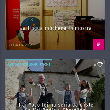
La lingua mòchena in mostra
Red.azione
21 LUGLIO 2022
MINORANZE LINGUISTICHE
0
Rai Yoyo fej na seria da d’isté