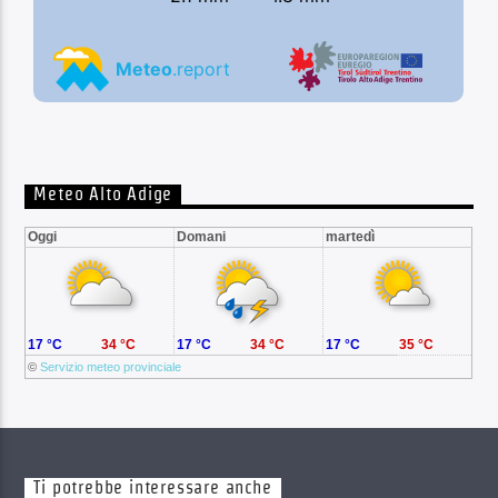
Meteo Alto Adige
Oggi
Domani
martedì
17 °C
34 °C
17 °C
34 °C
17 °C
35 °C
©
Servizio meteo provinciale
Ti potrebbe interessare anche