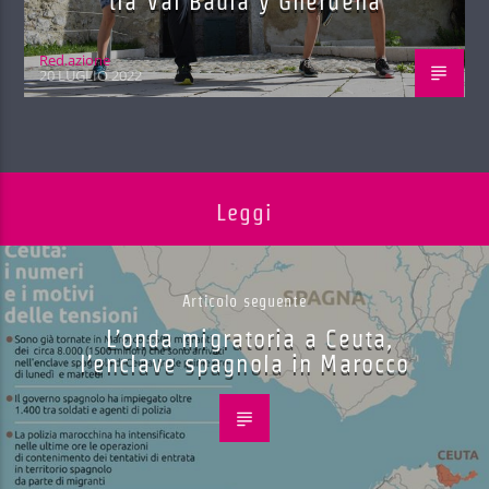
tla Val Badia y Gherdëna
Red.azione
20 LUGLIO 2022
Leggi
Articolo seguente
L’onda migratoria a Ceuta,
l’enclave spagnola in Marocco