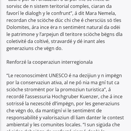
sorvisc de n sistem teritorial comples, ciaran da
favorí le dialogh y le confrunt”, á dit Mara Nemela,
recordan che sciöche düc chi che é chersciüs sö tles
Dolomites, ára ince ëra n sentimënt natural da odëi
le patrimone y l’arpejun dl teritore sciöche bëgns dla
coletivité da coltivé, stravardé y dé inant ales
generaziuns che vëgn do.
Renforzé la cooperaziun interregionala
“Le reconoscimënt UNESCO é na dezijiun y n impëgn
por la conservaziun ativa, al ne pó nia ma gní tut ca
sciöche stromënt por la promoziun turistica”, á
recordé l’assessuria Hochgruber Kuenzer, che á ince
sotrissé la nezescité dl’impëgn, por les generaziuns
che vëgn do, da mantigní vi le sentimënt de
responsabilité y valorisaziun dl liam danter le contest
ambiental y les comunites locales. “I sun sigüda che