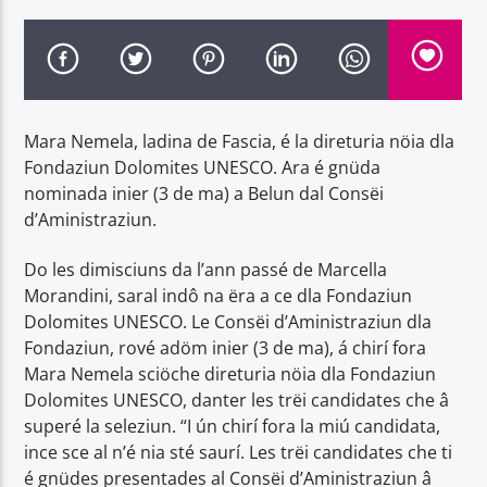
Mara Nemela, ladina de Fascia, é la direturia nöia dla
Radio Dolomiti
Fondaziun Dolomites UNESCO. Ara é gnüda
nominada inier (3 de ma) a Belun dal Consëi
d’Aministraziun.
Do les dimisciuns da l’ann passé de Marcella
Morandini, saral indô na ëra a ce dla Fondaziun
Dolomites UNESCO. Le Consëi d’Aministraziun dla
Fondaziun, rové adöm inier (3 de ma), á chirí fora
Mara Nemela sciöche direturia nöia dla Fondaziun
Dolomites UNESCO, danter les trëi candidates che â
superé la seleziun. “I ún chirí fora la miú candidata,
ince sce al n’é nia sté saurí. Les trëi candidates che ti
é gnüdes presentades al Consëi d’Aministraziun â