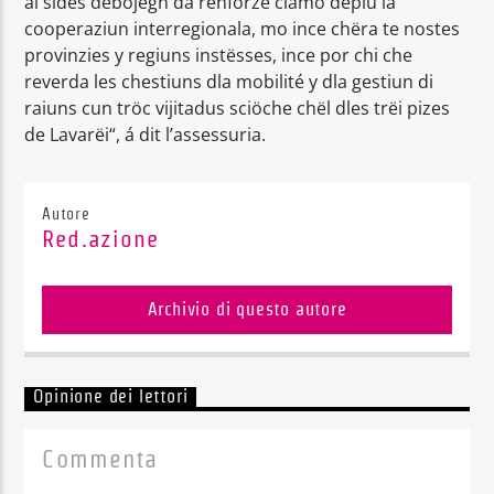
al sides debojëgn da renforzé ciamó deplü la
cooperaziun interregionala, mo ince chëra te nostes
provinzies y regiuns instësses, ince por chi che
reverda les chestiuns dla mobilité y dla gestiun di
raiuns cun tröc vijitadus sciöche chël dles trëi pizes
de Lavarëi“, á dit l’assessuria.
Autore
Red.azione
Archivio di questo autore
Opinione dei lettori
Commenta