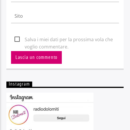
Salva i miei dati per la prossima vola che
voglio commentare.
Instagram