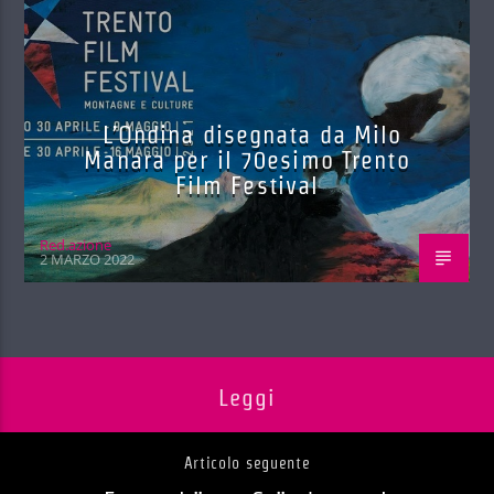
L’Ondina disegnata da Milo
Manara per il 70esimo Trento
Film Festival
Red.azione
2 MARZO 2022
Leggi
Articolo seguente