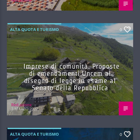
26 MAGGIO 2022
ALTA QUOTA E TURISMO
0
Imprese di comunità. Proposte
di emendamenti Uncem al
disegno di legge in esame al
Senato della Repubblica
Red.azione
3 MARZO 2022
ALTA QUOTA E TURISMO
0