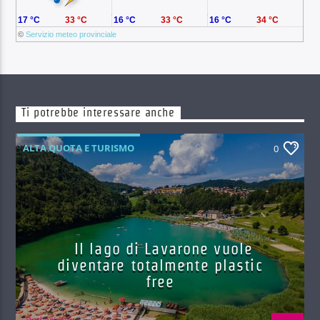
17 °C
33 °C
16 °C
33 °C
16 °C
34 °C
©
Servizio meteo provinciale
Ti potrebbe interessare anche
ALTA QUOTA E TURISMO
0
Il lago di Lavarone vuole
diventare totalmente plastic
free
Red.azione