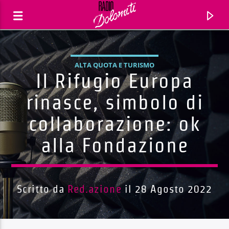
ALTA QUOTA E TURISMO
Il Rifugio Europa
rinasce, simbolo di
collaborazione: ok
alla Fondazione
Scritto da
Red.azione
il 28 Agosto 2022
Traccia corrente
Titolo
Artista