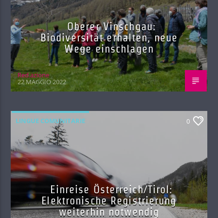
Oberer Vinschgau:
Biodiversität erhalten, neue
Wege einschlagen
Red.azione
22 MAGGIO 2022
LINGUE COMUNITARIE
0
Einreise Österreich/Tirol:
Elektronische Registrierung
weiterhin notwendig