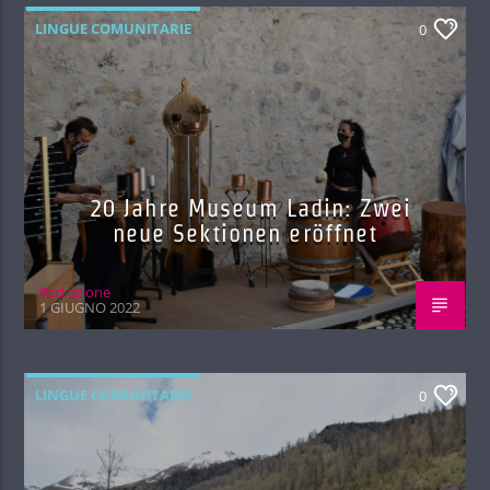
LINGUE COMUNITARIE
0
20 Jahre Museum Ladin: Zwei
neue Sektionen eröffnet
Red.azione
1 GIUGNO 2022
LINGUE COMUNITARIE
0