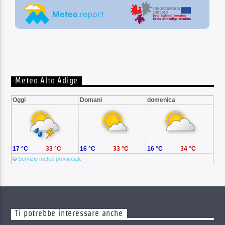
Meteo Alto Adige
Oggi
Domani
domenica
17 °C
33 °C
16 °C
33 °C
16 °C
34 °C
©
Servizio meteo provinciale
Ti potrebbe interessare anche