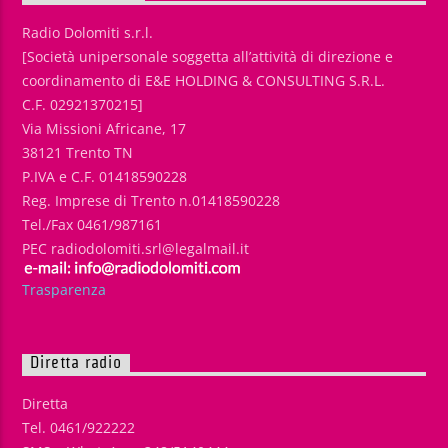
Radio Dolomiti s.r.l.
[Società unipersonale soggetta all’attività di direzione e
coordinamento di E&E HOLDING & CONSULTING S.R.L.
C.F. 02921370215]
Via Missioni Africane, 17
38121 Trento TN
P.IVA e C.F. 01418590228
Reg. Imprese di Trento n.01418590228
Tel./Fax 0461/987161
PEC radiodolomiti.srl@legalmail.it
Trasparenza
Diretta radio
Diretta
Tel. 0461/922222