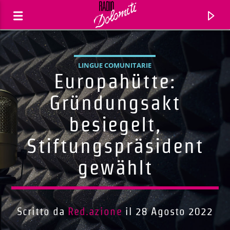
LINGUE COMUNITARIE
Europahütte:
Gründungsakt
besiegelt,
Stiftungspräsident
gewählt
Traccia corrente
Titolo
Scritto da
Red.azione
il 28 Agosto 2022
Artista