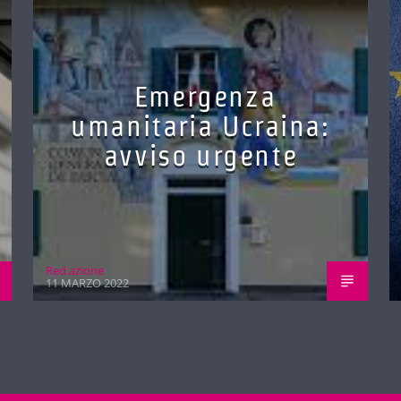
Emergenza
umanitaria Ucraina:
avviso urgente
Red.azione
11 MARZO 2022