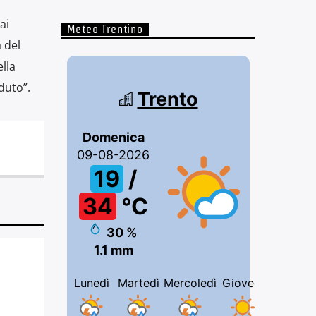
ai
Meteo Trentino
 del
lla
duto”.