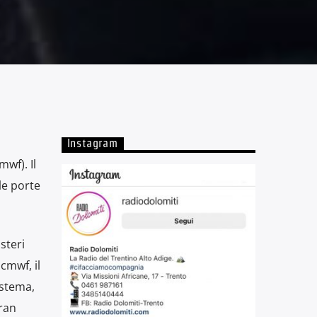
Instagram
wf). Il
le porte
steri
cmwf, il
istema,
ran