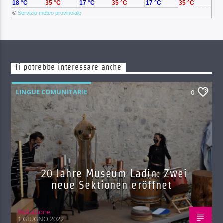
18 °C
35 °C
17 °C
35 °C
17 °C
35 °C
©
Servizio meteo provinciale
Ti potrebbe interessare anche
LINGUE COMUNITARIE
0
20 Jahre Museum Ladin: Zwei
neue Sektionen eröffnet
Red.azione
1 GIUGNO 2022