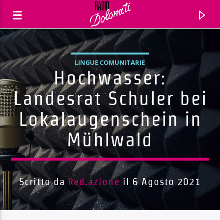
LINGUE COMUNITARIE
Hochwasser:
Landesrat Schuler bei
Lokalaugenschein in
Mühlwald
Scritto da
Red.azione
il 6 Agosto 2021
Traccia corrente
Titolo
Artista