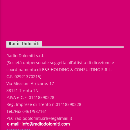
Radio Dolomiti
Radio Dolomiti s.r.l.
[Società unipersonale soggetta all’attività di direzione e
coordinamento di E&E HOLDING & CONSULTING S.R.L.
C.F. 02921370215]
Via Missioni Africane, 17
38121 Trento TN
P.IVA e C.F. 01418590228
Reg. Imprese di Trento n.01418590228
Tel./Fax 0461/987161
PEC radiodolomiti.srl@legalmail.it