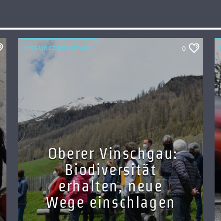
LINGUE COMUNITARIE
0
Oberer Vinschgau:
Biodiversität
erhalten, neue
Wege einschlagen