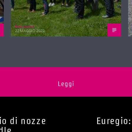
Red.azione
22 MAGGIO 2022
Leggi
io di nozze
Euregio
dle