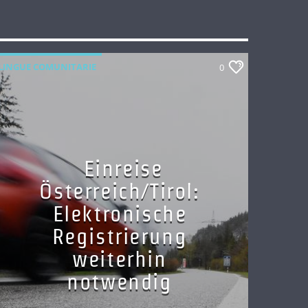
LINGUE COMUNITARIE
0
Einreise
Österreich/Tirol:
Elektronische
Registrierung
weiterhin
notwendig