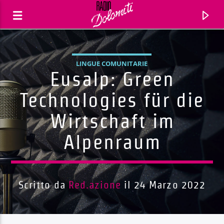
LINGUE COMUNITARIE
Eusalp: Green
Technologies für die
Wirtschaft im
Alpenraum
Scritto da
Red.azione
il 24 Marzo 2022
Traccia corrente
Titolo
Artista