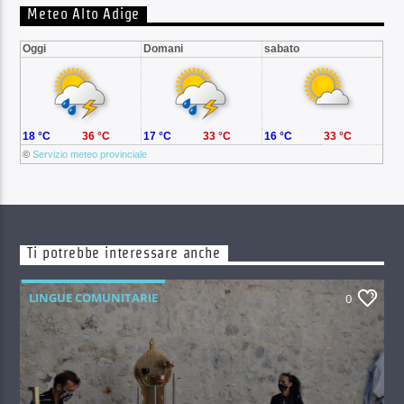
Meteo Alto Adige
Oggi
Domani
sabato
18 °C
36 °C
17 °C
33 °C
16 °C
33 °C
©
Servizio meteo provinciale
Ti potrebbe interessare anche
LINGUE COMUNITARIE
0