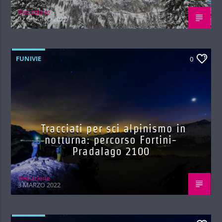
Red.azione
22 GIUGNO 2022
FUNIVIE
0
Tracciati per sci alpinismo in
notturna: percorso Fortini-
Pradalago 2100
Red.azione
3 MARZO 2022