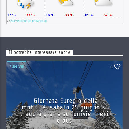
17 °C
33 °C
16 °C
33 °C
16 °C
34 °C
©
Servizio meteo provinciale
Ti potrebbe interessare anche
FUNIVIE
0
Giornata Euregio della
mobilità, sabato 25 giugno si
viaggia gratis su funivie, treni
e bus