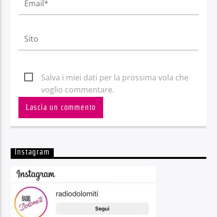
Salva i miei dati per la prossima vola che
voglio commentare.
Instagram