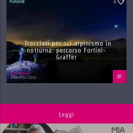
FUNIVIE
0
Tracciati per sci alpinismo in
notturna: percorso Fortini-
Graffer
Red.azione
3 MARZO 2022
Leggi