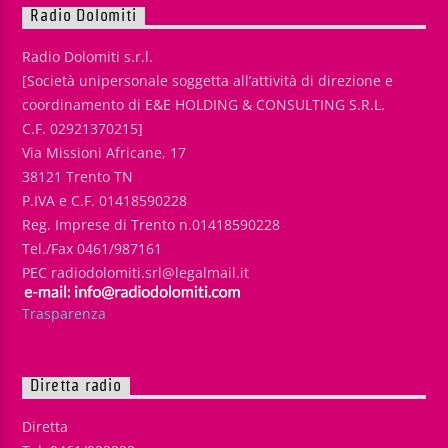
Radio Dolomiti
Radio Dolomiti s.r.l.
[Società unipersonale soggetta all’attività di direzione e
coordinamento di E&E HOLDING & CONSULTING S.R.L.
C.F. 02921370215]
Via Missioni Africane, 17
38121 Trento TN
P.IVA e C.F. 01418590228
Reg. Imprese di Trento n.01418590228
Tel./Fax 0461/987161
PEC radiodolomiti.srl@legalmail.it
Trasparenza
Diretta radio
Diretta