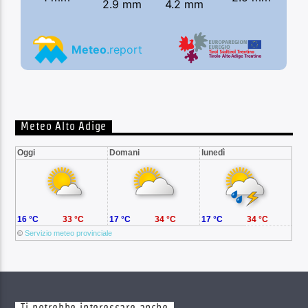
Meteo Alto Adige
Oggi
Domani
lunedì
16 °C
33 °C
17 °C
34 °C
17 °C
34 °C
©
Servizio meteo provinciale