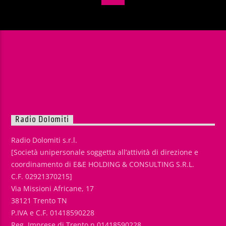
Radio Dolomiti
Radio Dolomiti s.r.l.
[Società unipersonale soggetta all’attività di direzione e
coordinamento di E&E HOLDING & CONSULTING S.R.L.
C.F. 02921370215]
Via Missioni Africane, 17
38121 Trento TN
P.IVA e C.F. 01418590228
Reg. Imprese di Trento n.01418590228