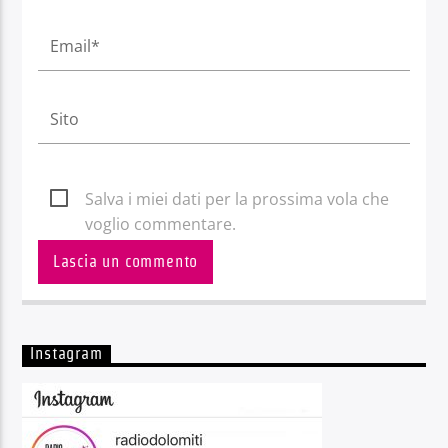
Salva i miei dati per la prossima vola che
voglio commentare.
Instagram