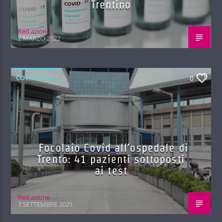
Trentino
Red.azione
2 MARZO 2022
COVID NEWS
0
Focolaio Covid all’ospedale di
Trento: 41 pazienti sottoposti
ai test
Red.azione
7 SETTEMBRE 2021