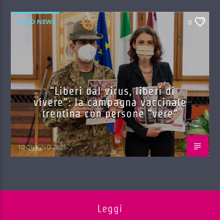
COVID NEWS
0
“Liberi dal virus, liberi di
vivere”: la campagna vaccinale
trentina con persone “vere”
Red.azione
10 GIUGNO 2021
Leggi