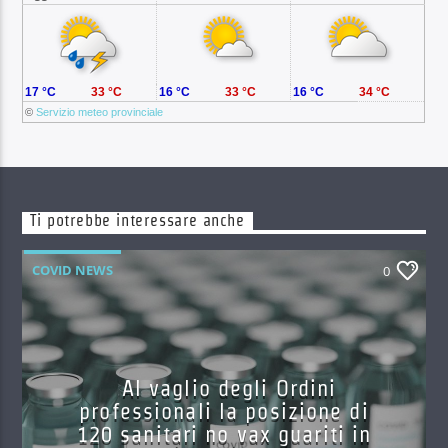
17 °C
33 °C
16 °C
33 °C
16 °C
34 °C
©
Servizio meteo provinciale
Ti potrebbe interessare anche
COVID NEWS
0
Al vaglio degli Ordini
professionali la posizione di
120 sanitari no vax guariti in