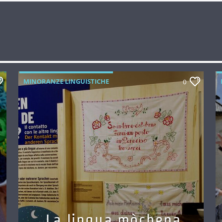
MINORANZE LINGUISTICHE
0
La lingua mòchena