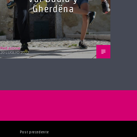
Gherdëna
Red.azione
20 LUGLIO 2022
Post precedente