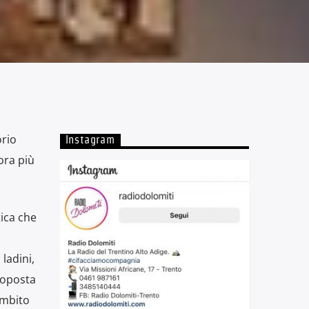
orio
Instagram
ora più
tica che
ladini,
roposta
ambito