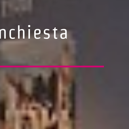
nchiesta
a