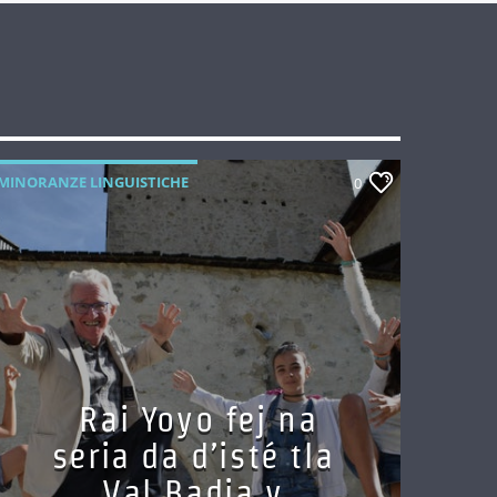
MINORANZE LINGUISTICHE
0
Rai Yoyo fej na
seria da d’isté tla
Val Badia y