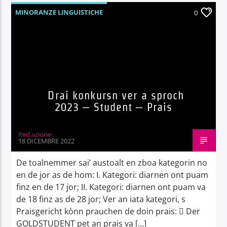
MINORANZE LINGUISTICHE
0
Drai konkursn ver a sproch
2023 – Student – Prais
Red.azione
18 DICEMBRE 2022
De toalnemmer sai’ austoalt en zboa kategorin no
en de jor as de hom: I. Kategori: diarnen ont puam
finz en de 17 jor; II. Kategori: diarnen ont puam va
de 18 finz as de 28 jor; Ver an iata kategori, s
Praisgericht kònn prauchen de doin prais:  Der
GOLDSTUDENT pet an prais va […]