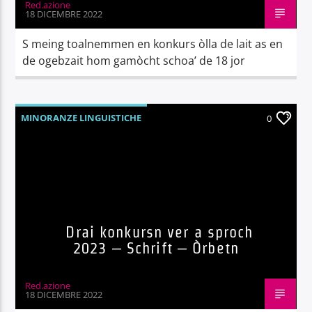
Red.azione
18 DICEMBRE 2022
S meing toalnemmen en konkurs òlla de lait as en
de ogebzait hom gamòcht schoa’ de 18 jor
MINORANZE LINGUISTICHE
0
Drai konkursn ver a sproch
2023 – Schrift – Òrbetn
Red.azione
18 DICEMBRE 2022