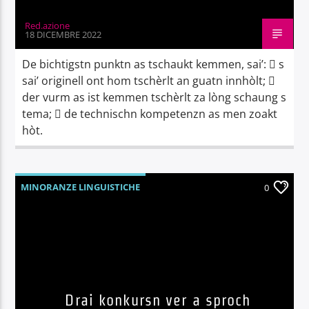
Red.azione
18 DICEMBRE 2022
De bichtigstn punktn as tschaukt kemmen, sai’:  s
sai’ originell ont hom tschèrlt an guatn innhòlt; 
der vurm as ist kemmen tschèrlt za lòng schaung s
tema;  de technischn kompetenzn as men zoakt
hòt.
MINORANZE LINGUISTICHE
0
Drai konkursn ver a sproch