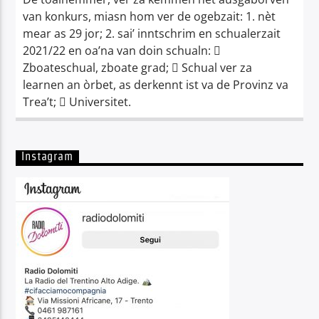
van konkurs, miasn hom ver de ogebzait: 1. nèt
mear as 29 jor; 2. sai’ inntschrim en schualerzait
2021/22 en oa’na van doin schualn: 
Zboateschual, zboate grad;  Schual ver za
learnen an òrbet, as derkennt ist va de Provinz va
Trea’t;  Universitet.
Instagram