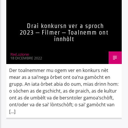
Drai konkursn ver a sproch
2023 – Filmer – Toalnemm ont
innhòlt
Red.azione
18 DICEMBRE 2022
Der toalnemmer mu ogem ver en konkurs nèt
mear as a sai’nega òrbet ont oa’na gamòcht en
grupp. An iata òrbet abia do oum, mias drinn hom:
o sòchen as de gschicht, as de praich, as de kultur
ont as de umbèlt va de bersntoler gamoa’schòft,
ont/oder va de sai’ lòntschòft; o sai’ gamòcht van
[…]