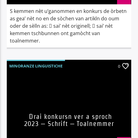
S kemmen nèt u’ganommen en konkurs de òrbetn
as gea’ nèt no en de sòchen van artikln do oum
oder de sèlln as:  sai’ nèt originell;  sai’ nèt
kemmen tschbunnen ont gamòcht van
toalnemmer.
MINORANZE LINGUISTICHE
0
Drai konkursn ver a sproch
2023 – Schrift – Toalnemmer