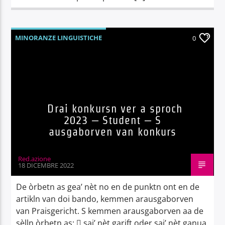
MINORANZE LINGUISTICHE
0
Drai konkursn ver a sproch
2023 – Student – S
ausgaborven van konkurs
Red.azione
18 DICEMBRE 2022
De òrbetn as gea’ nèt no en de punktn ont en de
artikln van doi bando, kemmen arausgaborven
van Praisgericht. S kemmen arausgaborven aa de
sèlln òrbetn as:  sai’ nèt garift oder sai’ nèt ganua