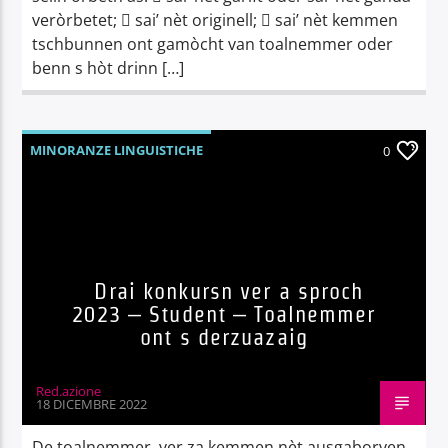
veròrbetet;  sai’ nèt originell;  sai’ nèt kemmen
tschbunnen ont gamòcht van toalnemmer oder
benn s hòt drinn […]
MINORANZE LINGUISTICHE
0
Drai konkursn ver a sproch
2023 – Student – Toalnemmer
ont s derzuazaig
Red.azione
18 DICEMBRE 2022
De toalnemmer, ver za kemmen nèt ausgaborven