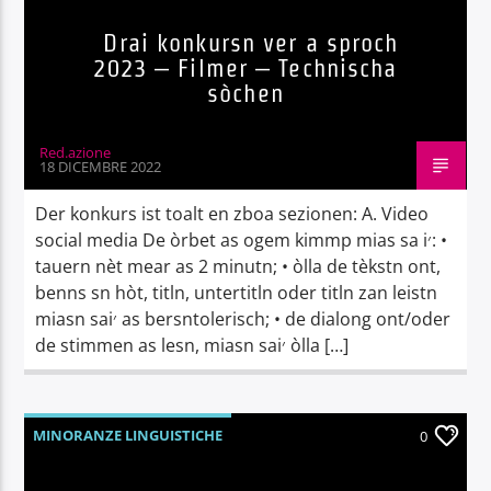
Drai konkursn ver a sproch
2023 – Filmer – Technischa
sòchen
Red.azione
18 DICEMBRE 2022
Der konkurs ist toalt en zboa sezionen: A. Video
social media De òrbet as ogem kimmp mias sa i׳: •
tauern nèt mear as 2 minutn; • òlla de tèkstn ont,
benns sn hòt, titln, untertitln oder titln zan leistn
miasn sai׳ as bersntolerisch; • de dialong ont/oder
de stimmen as lesn, miasn sai׳ òlla […]
MINORANZE LINGUISTICHE
0