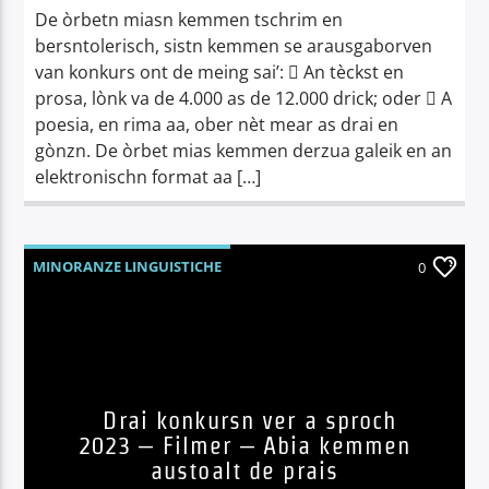
De òrbetn miasn kemmen tschrim en
bersntolerisch, sistn kemmen se arausgaborven
van konkurs ont de meing sai’:  An tèckst en
prosa, lònk va de 4.000 as de 12.000 drick; oder  A
poesia, en rima aa, ober nèt mear as drai en
gònzn. De òrbet mias kemmen derzua galeik en an
elektronischn format aa […]
MINORANZE LINGUISTICHE
0
Drai konkursn ver a sproch
2023 – Filmer – Abia kemmen
austoalt de prais