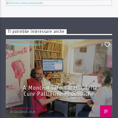
©
Servizio meteo provinciale
Ti potrebbe interessare anche
APPROFONDIMENTI
3
A Monci il Giro d’Italia delle
Cure Palliative Pediatriche
Admin Radiodolomiti
25 GIUGNO 2026