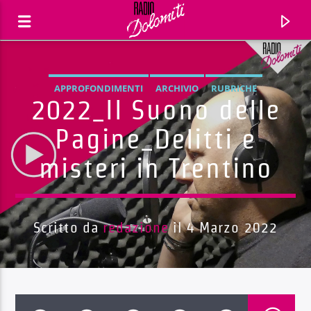
APPROFONDIMENTI
ARCHIVIO
RUBRICHE
2022_Il Suono delle
Pagine_Delitti e
misteri in Trentino
Scritto da
redazione
il 4 Marzo 2022
Traccia corrente
Titolo
Artista