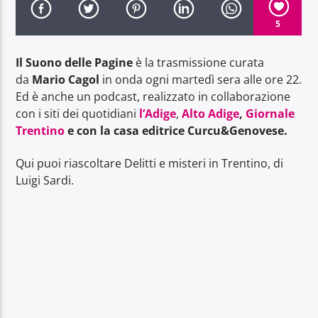
5
Il Suono delle Pagine
è la trasmissione curata
da
Mario Cagol
in onda ogni martedì sera alle ore 22.
Ed è anche un podcast, realizzato in collaborazione
Radio Dolomiti
con i siti dei quotidiani
l’Adige
,
Alto Adige
,
Giornale
Trentino
e con la casa editrice Curcu&Genovese.
Qui puoi riascoltare Delitti e misteri in Trentino, di
Luigi Sardi.