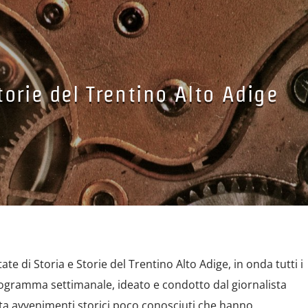
torie del Trentino Alto Adige
ate di Storia e Storie del Trentino Alto Adige, in onda tutti i
rogramma settimanale, ideato e condotto dal giornalista
ta avvenimenti storici poco conosciuti che hanno