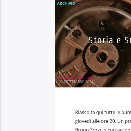
ARCHIVIO
Storia e S
Admin Radiodolomiti
20 SETTEMBRE 2024
Riascolta qui tutte le punt
giovedì alle ore 20. Un p
Bruno Zorzi in cui raccon