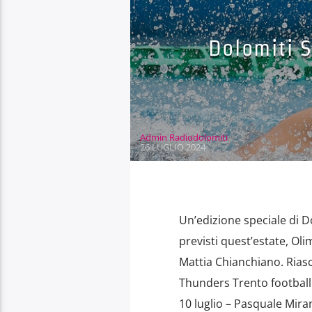
Dolomiti 
Admin Radiodolomiti
26 LUGLIO 2024
Un’edizione speciale di D
previsti quest’estate, Olim
Mattia Chianchiano. Riasco
Thunders Trento football
10 luglio – Pasquale Mira