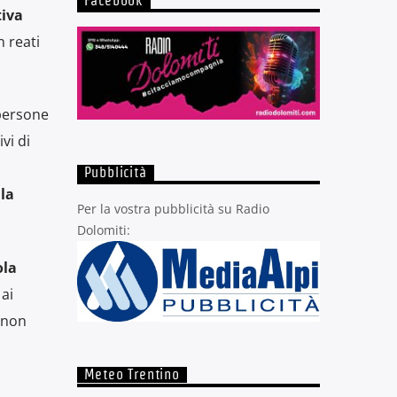
Facebook
tiva
n reati
 persone
vi di
Pubblicità
la
Per la vostra pubblicità su Radio
Dolomiti:
ola
ai
a non
Meteo Trentino