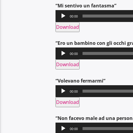
“Mi sentivo un fantasma”
Audio
00:00
Player
Download
“Ero un bambino con gli occhi gr
Audio
00:00
Player
Download
“Volevano fermarmi”
Audio
00:00
Player
Download
“Non facevo male ad una person
Audio
00:00