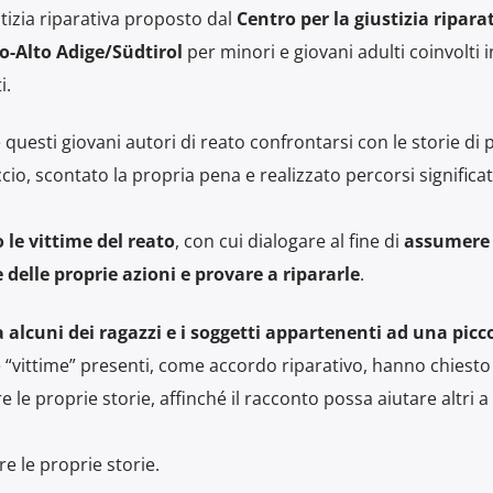
tizia riparativa proposto dal
Centro per la giustizia ripara
-Alto Adige/Südtirol
per minori e giovani adulti coinvolti i
i.
questi giovani autori di reato confrontarsi con le storie di
, scontato la propria pena e realizzato percorsi significati
 le vittime del reato
, con cui dialogare al fine di
assumere 
delle proprie azioni e provare a ripararle
.
ra alcuni dei ragazzi e i soggetti appartenenti ad una picc
le “vittime” presenti, come accordo riparativo, hanno chiesto 
e le proprie storie, affinché il racconto possa aiutare altri 
e le proprie storie.