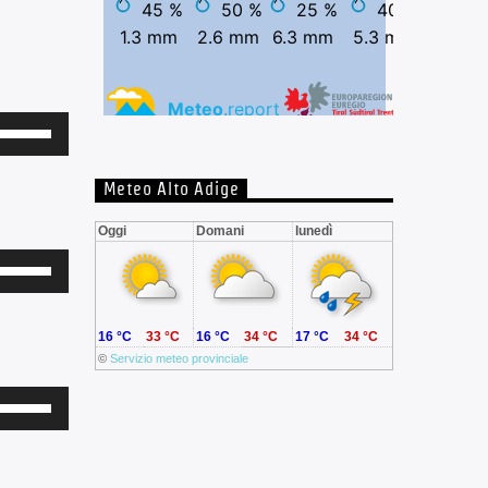
Usa
Meteo Alto Adige
tasti
freccia
Oggi
Domani
lunedì
su/giù
Usa
per
aumentare
tasti
16 °C
33 °C
16 °C
34 °C
17 °C
34 °C
o
©
Servizio meteo provinciale
freccia
diminuire
su/giù
Usa
l
per
volume.
aumentare
tasti