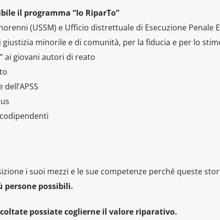
ibile il programma “Io RiparTo”
 minorenni (USSM) e Ufficio distrettuale di Esecuzione Penale 
giustizia minorile e di comunità, per la fiducia e per lo stim
ai giovani autori di reato
to
e dell’APSS
lus
icodipendenti
izione i suoi mezzi e le sue competenze perché queste stor
ù persone possibili.
oltate possiate coglierne il valore riparativo.