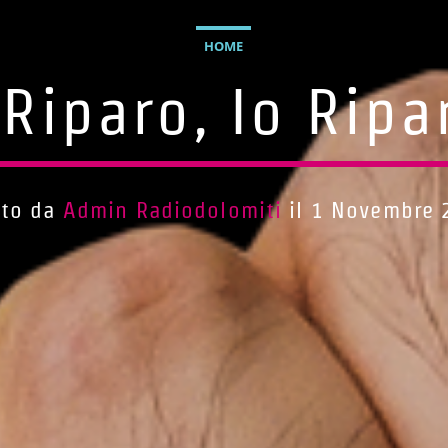
HOME
 Riparo, Io Ripa
tto da
Admin Radiodolomiti
il 1 Novembre 