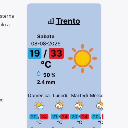
Esterna
olo a
ie