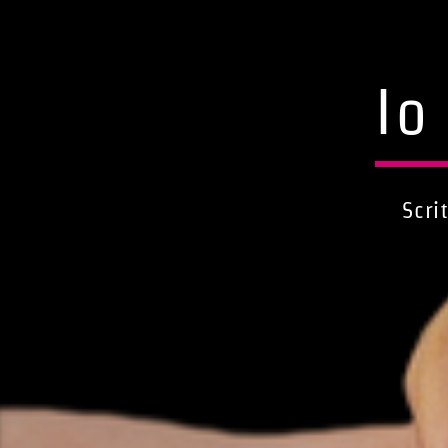
Io
Scri