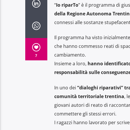
“
Io riparTo
” è il programma di gius
della Regione Autonoma Trentino
connessi alle sostanze stupefacent
Il programma ha visto inizialmente 
che hanno commesso reati di spaccio
cambiamento.
7
Insieme a loro,
hanno identificato
responsabilità sulle conseguenze 
In uno dei
“dialoghi riparativi” t
comunità territoriale trentina
, 
giovani autori di reato di raccontar
commettere gli stessi errori.
I ragazzi hanno lavorato per scriver