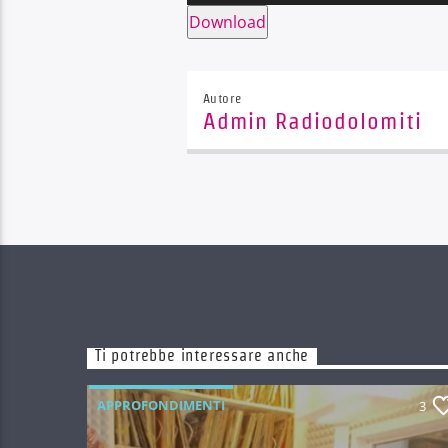
Player
Download
Autore
Admin Radiodolomiti
Ti potrebbe interessare anche
APPROFONDIMENTI
3