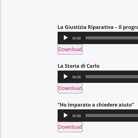
La Giustizia Riparativa – Il prog
Audio
00:00
Player
Download
La Storia di Carlo
Audio
00:00
Player
Download
“Ho imparato a chiedere aiuto”
Audio
00:00
Player
Download