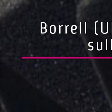
Borrell (
sul