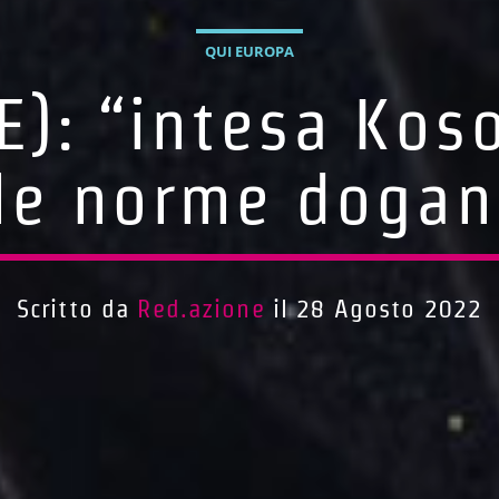
QUI EUROPA
UE): “intesa Kos
le norme dogan
Scritto da
Red.azione
il 28 Agosto 2022