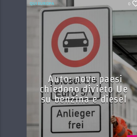
QUI EUROPA
0
Auto: nove paesi
chiedono divieto Ue
su benzina e diesel