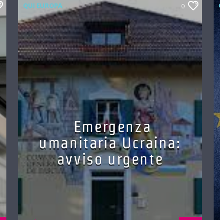
QUI EUROPA
0
Emergenza
umanitaria Ucraina:
avviso urgente