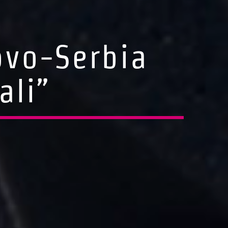
ovo-Serbia
ali”