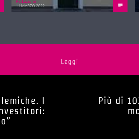
Red.azione
11 MARZO 2022
Leggi
olemiche. I
Più di 10
nvestitori:
mo
to”