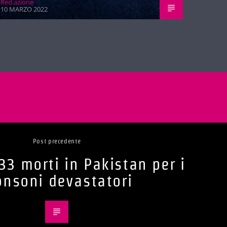
Red.azione
10 MARZO 2022
Post precedente
33 morti in Pakistan per i
nsoni devastatori