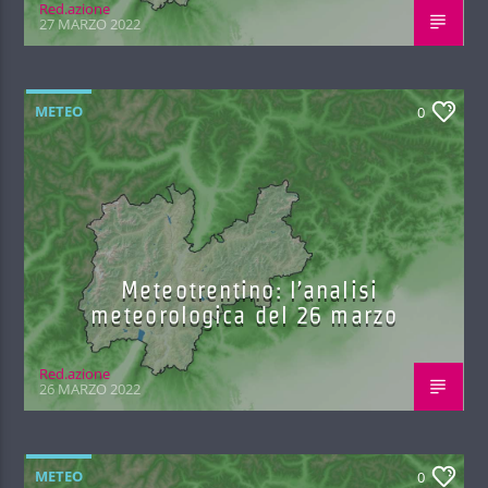
Red.azione
27 MARZO 2022
METEO
0
Meteotrentino: l’analisi
meteorologica del 26 marzo
Red.azione
26 MARZO 2022
METEO
0