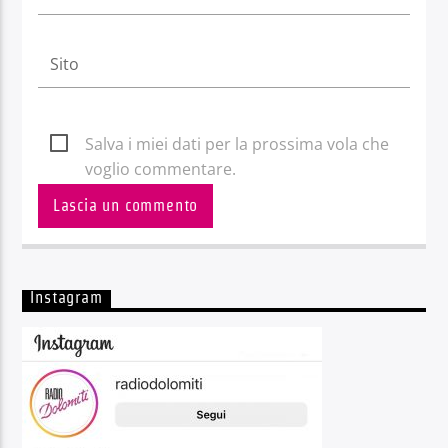
Salva i miei dati per la prossima vola che
voglio commentare.
Instagram