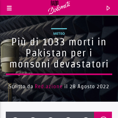
METEO
Più di 1033 morti in
Pakistan per i
monsoni devastatori
Scritto da
Red.azione
il 28 Agosto 2022
Traccia corrente
Titolo
Artista