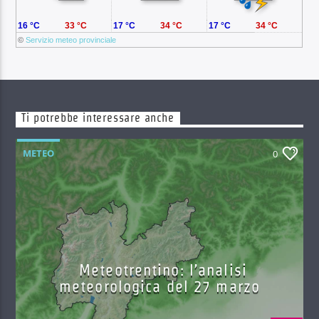
16 °C
33 °C
17 °C
34 °C
17 °C
34 °C
©
Servizio meteo provinciale
Ti potrebbe interessare anche
METEO
0
Meteotrentino: l’analisi
meteorologica del 27 marzo