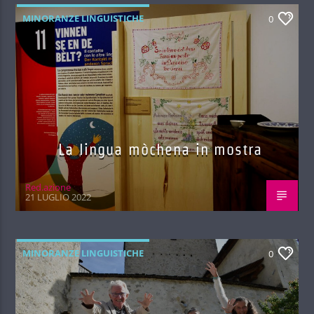
MINORANZE LINGUISTICHE
0
La lingua mòchena in mostra
Red.azione
21 LUGLIO 2022
MINORANZE LINGUISTICHE
0