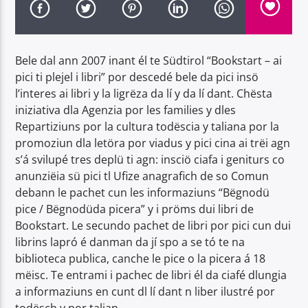
Bele dal ann 2007 inant él te Südtirol “Bookstart – ai
pici ti plejel i libri” por descedé bele da pici insö
l’interes ai libri y la ligrëza da lí y da lí dant. Chësta
Radio Dolomiti
iniziativa dla Agenzia por les families y dles
Repartiziuns por la cultura todëscia y taliana por la
promoziun dla letöra por viadus y pici cina ai trëi agn
s’á svilupé tres deplü ti agn: insciö ciafa i geniturs co
anunziëia sü pici tl Ufize anagrafich de so Comun
debann le pachet cun les informaziuns “Bëgnodü
pice / Bëgnodüda picera” y i pröms dui libri de
Bookstart. Le secundo pachet de libri por pici cun dui
librins lapró é danman da jí spo a se tó te na
biblioteca publica, canche le pice o la picera á 18
mëisc. Te entrami i pachec de libri él da ciafé dlungia
a informaziuns en cunt dl lí dant n liber ilustré por
todësch y por talian.