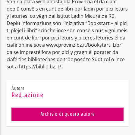
Sön na plata web aposta dla Provinzia él da ciafé
deplü consëis en cunt de libri por ladin por pici leturs
y leturies, co vëgn dal Istitut Ladin Micurá de Rü.
Deplü informaziuns sön l’iniziativa “Bookstart – ai pici
ti plejel i libri” sciöche ince sön consëis nüs vigni mëis
en cunt de libri por pici leturs y piceres leturies él da
ciafé online sot a www.provinz.bz.it/bookstart. Libri
da se impresté fora por pici y gragn él porater da
ciafé tles biblioteches de tröc posć te Südtirol o ince
sot a https://biblio.bz.it/.
Autore
Red.azione
Archivio di questo autore