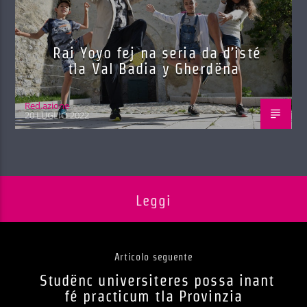
Rai Yoyo fej na seria da d’isté
tla Val Badia y Gherdëna
Red.azione
20 LUGLIO 2022
Leggi
Articolo seguente
Studënc universiteres possa inant
fé practicum tla Provinzia