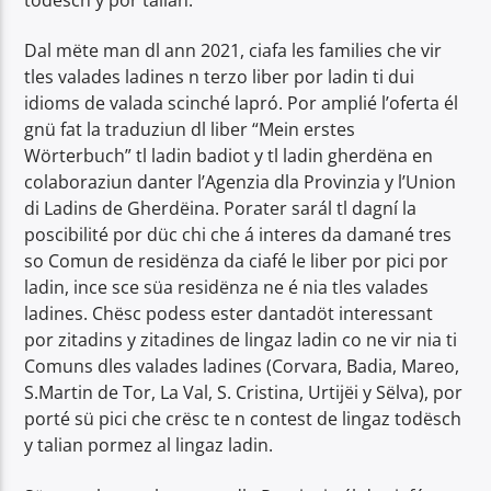
Dal mëte man dl ann 2021, ciafa les families che vir
tles valades ladines n terzo liber por ladin ti dui
idioms de valada scinché lapró. Por amplié l’oferta él
gnü fat la traduziun dl liber “Mein erstes
Wörterbuch” tl ladin badiot y tl ladin gherdëna en
colaboraziun danter l’Agenzia dla Provinzia y l’Union
di Ladins de Gherdëina. Porater sarál tl dagní la
poscibilité por düc chi che á interes da damané tres
so Comun de residënza da ciafé le liber por pici por
ladin, ince sce süa residënza ne é nia tles valades
ladines. Chësc podess ester dantadöt interessant
por zitadins y zitadines de lingaz ladin co ne vir nia ti
Comuns dles valades ladines (Corvara, Badia, Mareo,
S.Martin de Tor, La Val, S. Cristina, Urtijëi y Sëlva), por
porté sü pici che crësc te n contest de lingaz todësch
y talian pormez al lingaz ladin.