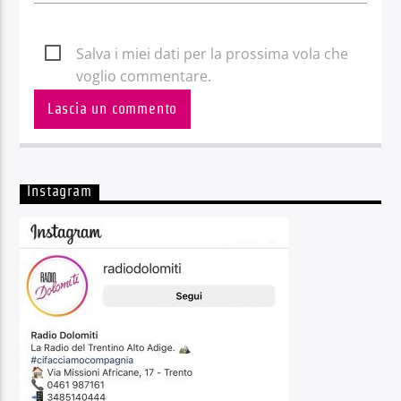
Salva i miei dati per la prossima vola che
voglio commentare.
Instagram