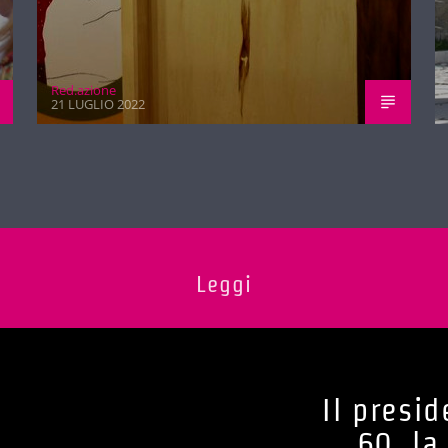
Red.azione
21 LUGLIO 2022
Leggi
Il presid
60, la