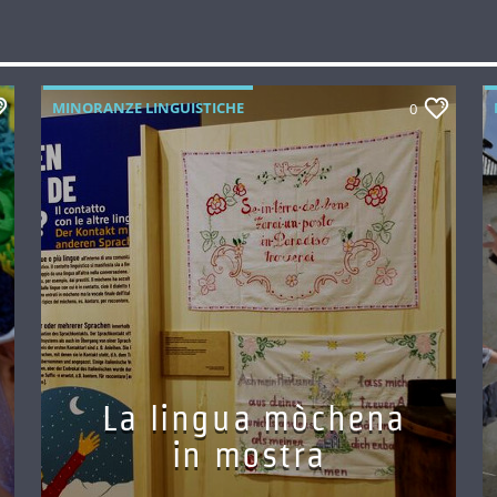
MINORANZE LINGUISTICHE
0
La lingua mòchena
in mostra