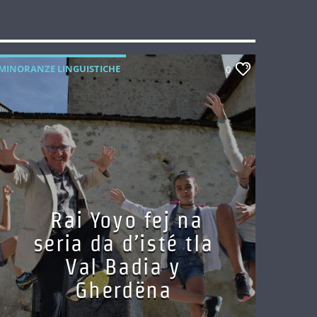
MINORANZE LINGUISTICHE
0
Rai Yoyo fej na
seria da d’isté tla
Val Badia y
Gherdëna