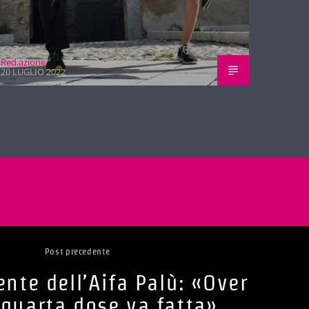
Red.azione
20 LUGLIO 2022
Post precedente
ente dell’Aifa Palù: «Over
 quarta dose va fatta»