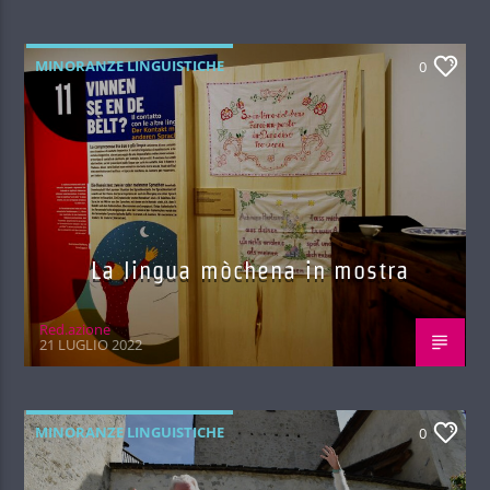
MINORANZE LINGUISTICHE
0
La lingua mòchena in mostra
Red.azione
21 LUGLIO 2022
MINORANZE LINGUISTICHE
0