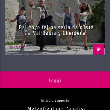
Rai Yoyo fej na seria da d’isté
tla Val Badia y Gherdëna
Red.azione
20 LUGLIO 2022
Leggi
Articolo seguente
Meteotrentino: l’analisi