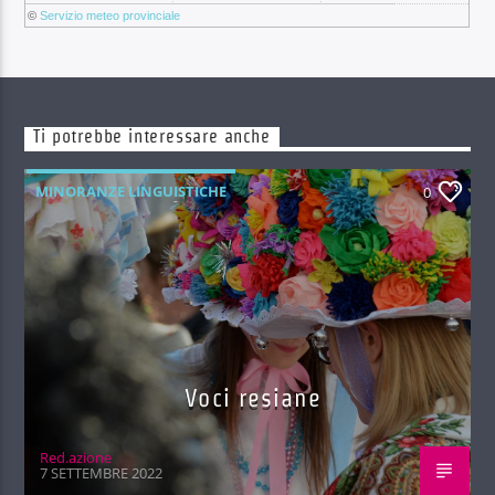
©
Servizio meteo provinciale
Ti potrebbe interessare anche
MINORANZE LINGUISTICHE
0
Voci resiane
Red.azione
7 SETTEMBRE 2022