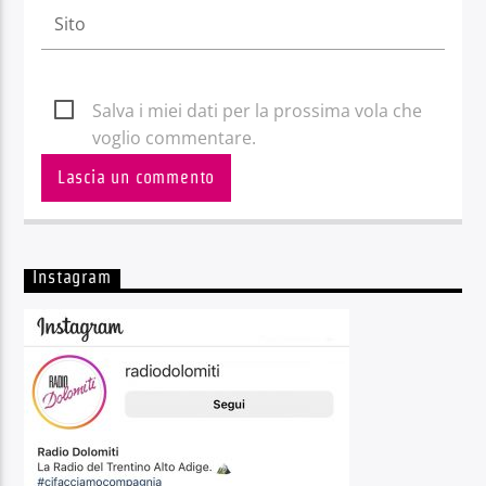
Salva i miei dati per la prossima vola che
voglio commentare.
Instagram