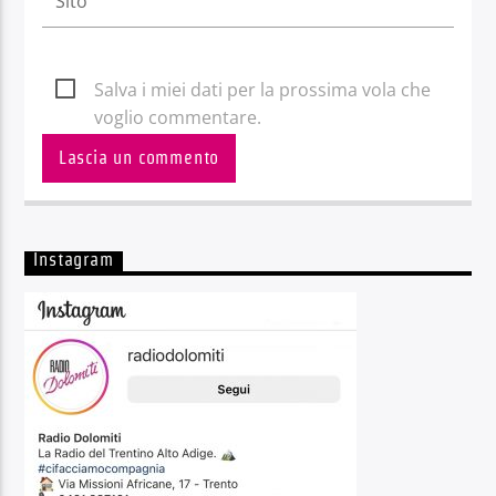
Salva i miei dati per la prossima vola che
voglio commentare.
Instagram