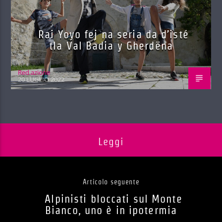
Rai Yoyo fej na seria da d’isté
tla Val Badia y Gherdëna
Red.azione
20 LUGLIO 2022
Leggi
Articolo seguente
Alpinisti bloccati sul Monte
Bianco, uno è in ipotermia