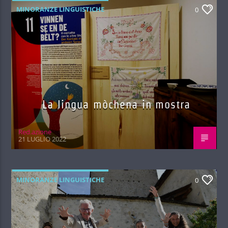
MINORANZE LINGUISTICHE
0
La lingua mòchena in mostra
Red.azione
21 LUGLIO 2022
MINORANZE LINGUISTICHE
0