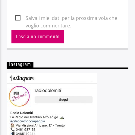
Salva i miei dati per la prossima vola che
voglio commentare.
Instagram