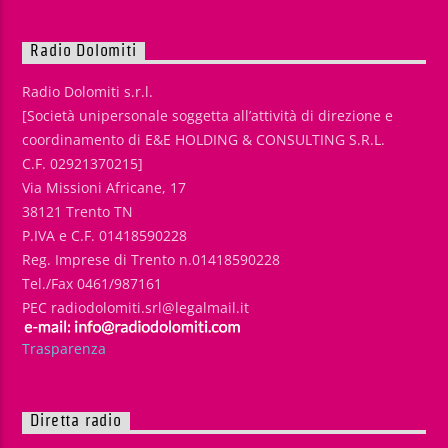
Radio Dolomiti
Radio Dolomiti s.r.l.
[Società unipersonale soggetta all’attività di direzione e
coordinamento di E&E HOLDING & CONSULTING S.R.L.
C.F. 02921370215]
Via Missioni Africane, 17
38121 Trento TN
P.IVA e C.F. 01418590228
Reg. Imprese di Trento n.01418590228
Tel./Fax 0461/987161
PEC radiodolomiti.srl@legalmail.it
Trasparenza
Diretta radio