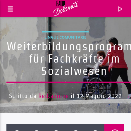
LINGUE COMUNITARIE
Weiterbildungsprogra
für Fachkräfte im
Sozialwesen
Scritto da
Red.azione
il 12 Maggio 2022
Traccia corrente
Titolo
Artista