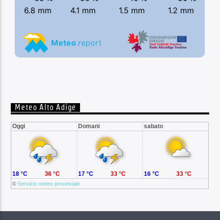
Meteo Alto Adige
Oggi
Domani
sabato
18 °C
36 °C
17 °C
33 °C
16 °C
33 °C
©
Servizio meteo provinciale