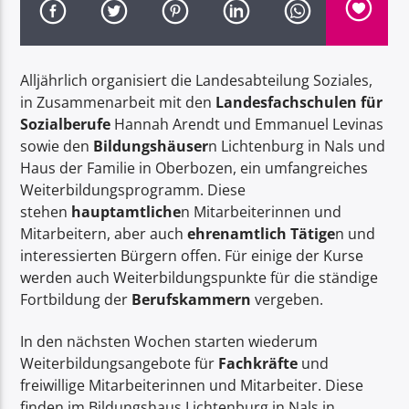
Alljährlich organisiert die Landesabteilung Soziales,
in Zusammenarbeit mit den
Landesfachschulen für
Sozialberufe
Hannah Arendt und Emmanuel Levinas
Radio Dolomiti
sowie den
Bildungshäuser
n Lichtenburg in Nals und
Haus der Familie in Oberbozen, ein umfangreiches
Weiterbildungsprogramm. Diese
stehen
hauptamtliche
n Mitarbeiterinnen und
Mitarbeitern, aber auch
ehrenamtlich Tätige
n und
interessierten Bürgern offen. Für einige der Kurse
werden auch Weiterbildungspunkte für die ständige
Fortbildung der
Berufskammern
vergeben.
In den nächsten Wochen starten wiederum
Weiterbildungsangebote für
Fachkräfte
und
freiwillige Mitarbeiterinnen und Mitarbeiter. Diese
finden im Bildungshaus Lichtenburg in Nals in