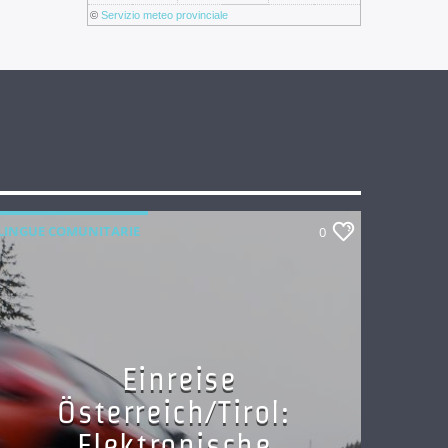
©
Servizio meteo provinciale
LINGUE COMUNITARIE
0
Einreise
Österreich/Tirol:
Elektronische