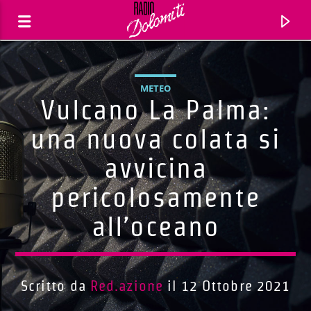
METEO
Vulcano La Palma:
una nuova colata si
avvicina
pericolosamente
all’oceano
Traccia corrente
Titolo
Scritto da
Red.azione
il 12 Ottobre 2021
Artista