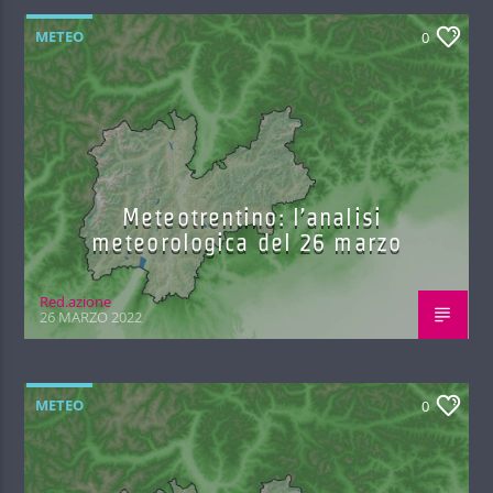
METEO
0
Meteotrentino: l’analisi
meteorologica del 26 marzo
Red.azione
26 MARZO 2022
METEO
0