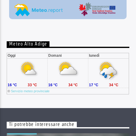
Meteo Alto Adige
Oggi
Domani
lunedì
16 °C
33 °C
16 °C
34 °C
17 °C
34 °C
©
Servizio meteo provinciale
Ti potrebbe interessare anche