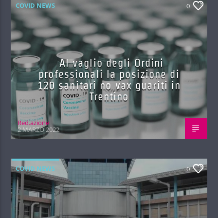
COVID NEWS
0
Al vaglio degli Ordini
professionali la posizione di
120 sanitari no vax guariti in
Trentino
Red.azione
2 MARZO 2022
COVID NEWS
0