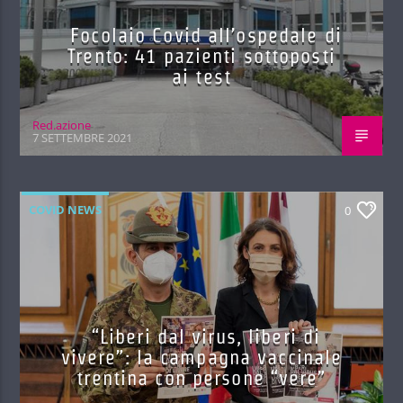
Focolaio Covid all’ospedale di
Trento: 41 pazienti sottoposti
ai test
Red.azione
7 SETTEMBRE 2021
COVID NEWS
0
“Liberi dal virus, liberi di
vivere”: la campagna vaccinale
trentina con persone “vere”