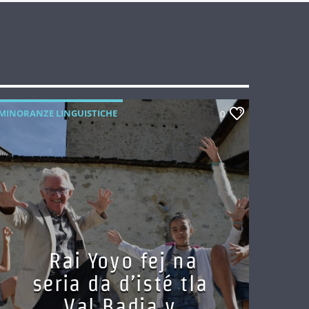
MINORANZE LINGUISTICHE
0
Rai Yoyo fej na
seria da d’isté tla
Val Badia y