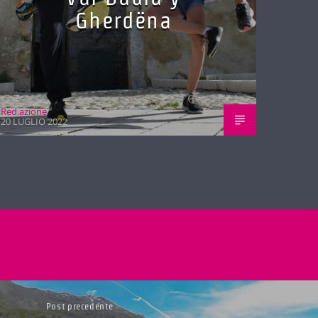
Gherdëna
Red.azione
20 LUGLIO 2022
Post precedente