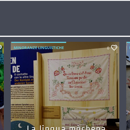
MINORANZE LINGUISTICHE
0
La lingua mòchena