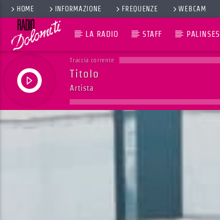
HOME
INFORMAZIONE
FREQUENZE
WEBCAM
LA RADIO
STAFF
PALINSES
Traccia corrente
Titolo
Artista