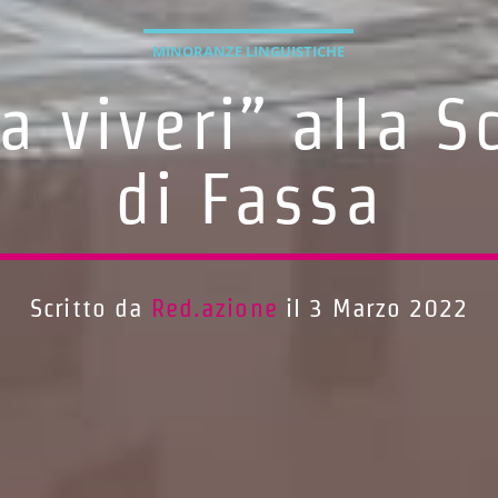
MINORANZE LINGUISTICHE
ia viveri” alla 
di Fassa
Scritto da
Red.azione
il 3 Marzo 2022