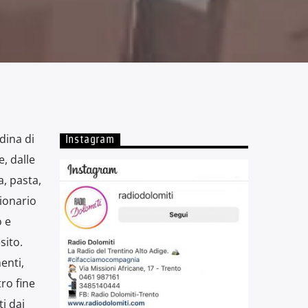
dina di
Instagram
e, dalle
a, pasta,
sionario
o e
sito.
enti,
ro fine
i dai