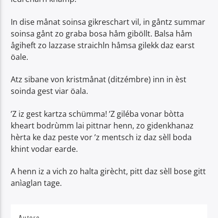
In dise månat soinsa gikreschart vil, in gåntz summar
soinsa gånt zo graba bosa håm giböllt. Balsa håm
ågiheft zo lazzase straichln håmsa gilekk daz earst
öale.
Atz sibane von kristmånat (ditzémbre) inn in èst
soinda gest viar öala.
’Z iz gest kartza schümma! ’Z giléba vonar bòtta
kheart bodrùmm lai pittnar henn, zo gidenkhanaz
hèrta ke daz peste vor ’z mentsch iz daz sèll boda
khint vodar earde.
A henn iz a vich zo halta girècht, pitt daz sèll bose gitt
anìaglan tage.
Autore