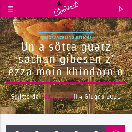
MINORANZE LINGUISTICHE
Un a sötta guatz
sachan gibesen z’
èzza moin khindarn o
Scritto da
Red.azione
il 4 Giugno 2021
Traccia corrente
Titolo
Artista