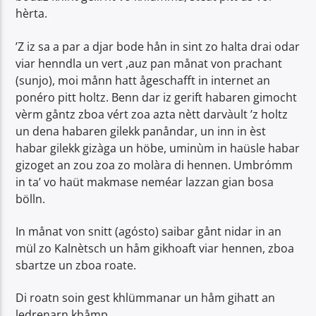
hèrta.
’Z iz sa a par a djar bode hån in sint zo halta drai odar
viar henndla un vert ,auz pan månat von prachant
(sunjo), moi månn hatt ågeschafft in internet an
ponéro pitt holtz. Benn dar iz gerift habaren gimocht
vèrm gåntz zboa vért zoa azta nètt darvàult ’z holtz
un dena habaren gilekk panåndar, un inn in èst
habar gilekk gizàga un höbe, uminùm in haüsle habar
gizoget an zou zoa zo molàra di hennen. Umbrόmm
in ta’ vo haüt makmase neméar lazzan gian bosa
bölln.
In månat von snitt (agόsto) saibar gånt nidar in an
mül zo Kalnètsch un håm gikhoaft viar hennen, zboa
sbartze un zboa roate.
Di roatn soin gest khlümmanar un håm gihatt an
ledrenarn khåmp.