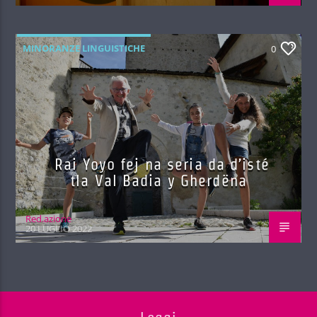
MINORANZE LINGUISTICHE
0
Rai Yoyo fej na seria da d’isté
tla Val Badia y Gherdëna
Red.azione
20 LUGLIO 2022