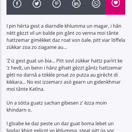
I pin hèrta gest a diarndle khlumma un magar, i hån
nètt gèzzt vil un balde pin gånt zo venna moi tånte
hattzemar gimèkket daz roat von öale, pitt viar löffela
Radio Dolomiti
zükkar zoa zo ziagame au…
’Z iz gest guat un bia… Pitt sovl zükkar hattz parìrt ke
’z hevlt, un benn i hånz gihatt gèzzt gåntz hattzemar
gètt no darnå a tökkle proat zo putza au girècht di
kikkara… No est izzemarz asó gearn un gidenkhmar
moi tånte Katìna.
Un a sötta guatz sachan gibesen z’ èzza moin
khindarn o.
I gloabe ke daz peste un daz guat boma lebet un
bodaz khint gelirnt vo khlumma, steat pitt üs vor