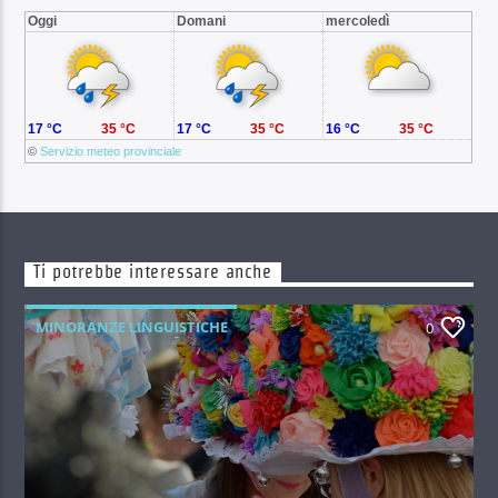
Oggi
Domani
mercoledì
17 °C
35 °C
17 °C
35 °C
16 °C
35 °C
©
Servizio meteo provinciale
Ti potrebbe interessare anche
MINORANZE LINGUISTICHE
0