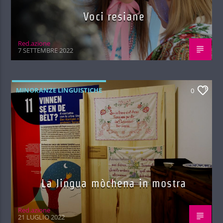
Voci resiane
Red.azione
7 SETTEMBRE 2022
MINORANZE LINGUISTICHE
0
La lingua mòchena in mostra
Red.azione
21 LUGLIO 2022