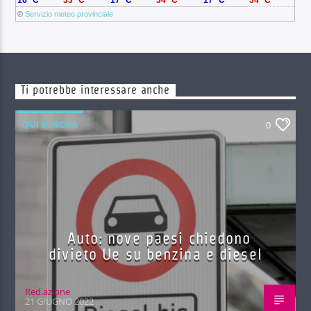
16 °C
33 °C
17 °C
34 °C
17 °C
34 °C
©
Servizio meteo provinciale
Ti potrebbe interessare anche
QUI EUROPA
0
Auto: nove paesi chiedono
divieto Ue su benzina e diesel
Red.azione
21 GIUGNO 2022