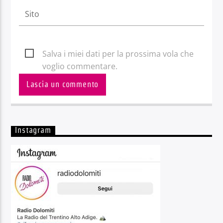
Salva i miei dati per la prossima vola che
voglio commentare.
Instagram