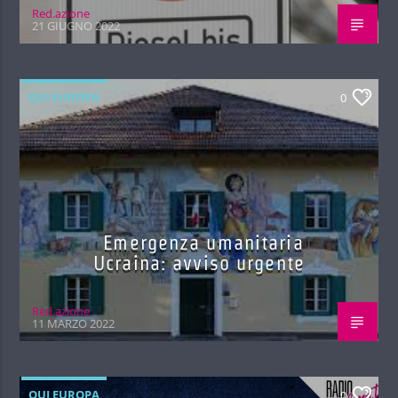
Red.azione
21 GIUGNO 2022
QUI EUROPA
0
Emergenza umanitaria
Ucraina: avviso urgente
Red.azione
11 MARZO 2022
QUI EUROPA
0