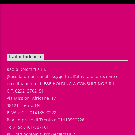
Radio Dolomiti
Radio Dolomiti s.r.l.
[Società unipersonale soggetta all’attività di direzione e
coordinamento di E&E HOLDING & CONSULTING S.R.L.
C.F. 02921370215]
Via Missioni Africane, 17
38121 Trento TN
P.IVA e C.F. 01418590228
Reg. Imprese di Trento n.01418590228
Tel./Fax 0461/987161
PEC radiodolomiti.srl@legalmail.it