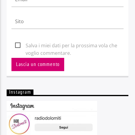
Salva i miei dati per la prossima vola che
voglio commentare.
Instagram