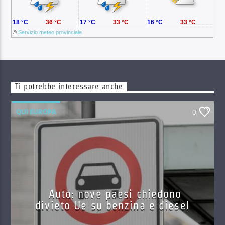
18 °C
36 °C
17 °C
33 °C
16 °C
33 °C
©
Servizio meteo provinciale
Ti potrebbe interessare anche
QUI EUROPA
0
Auto: nove paesi chiedono
divieto Ue su benzina e diesel