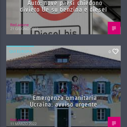
Auto: nove paesi chiedono
divieto Ue su benzina e diesel
Red.azione
21 GIUGNO 2022
QUI EUROPA
0
Emergenza umanitaria
Ucraina: avviso urgente
Red.azione
11 MARZO 2022