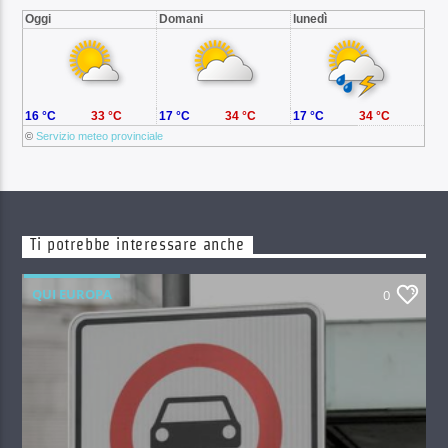
Oggi
Domani
lunedì
16 °C
33 °C
17 °C
34 °C
17 °C
34 °C
©
Servizio meteo provinciale
Ti potrebbe interessare anche
QUI EUROPA
0