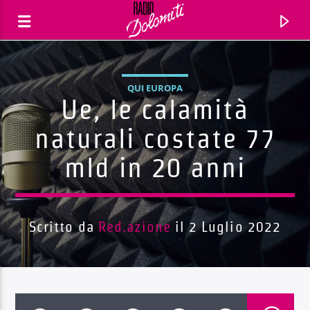
QUI EUROPA
Ue, le calamità
naturali costate 77
mld in 20 anni
Scritto da
Red.azione
il 2 Luglio 2022
Traccia corrente
Titolo
Artista