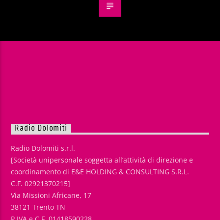
Radio Dolomiti
Radio Dolomiti s.r.l.
[Società unipersonale soggetta all’attività di direzione e
coordinamento di E&E HOLDING & CONSULTING S.R.L.
C.F. 02921370215]
Via Missioni Africane, 17
38121 Trento TN
P.IVA e C.F. 01418590228