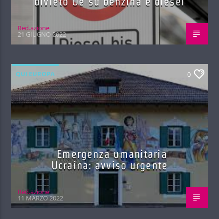
divieto Ue su benzina e diesel
Red.azione
21 GIUGNO 2022
QUI EUROPA
0
Emergenza umanitaria
Ucraina: avviso urgente
Red.azione
11 MARZO 2022