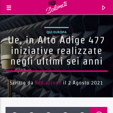
QUI EUROPA
Ue, in Alto Adige 477
iniziative realizzate
negli ultimi sei anni
Scritto da
Red.azione
il 2 Agosto 2021
Traccia corrente
Titolo
Artista