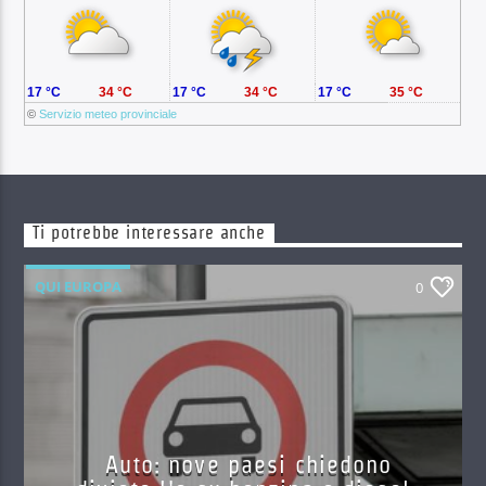
17 °C
34 °C
17 °C
34 °C
17 °C
35 °C
©
Servizio meteo provinciale
Ti potrebbe interessare anche
QUI EUROPA
0
Auto: nove paesi chiedono