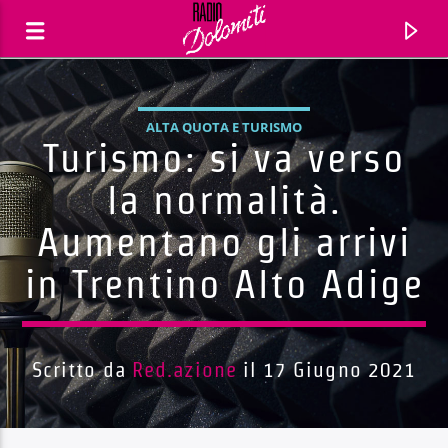
ALTA QUOTA E TURISMO
Turismo: si va verso
la normalità.
Aumentano gli arrivi
in Trentino Alto Adige
Scritto da
Red.azione
il 17 Giugno 2021
Traccia corrente
Titolo
Artista