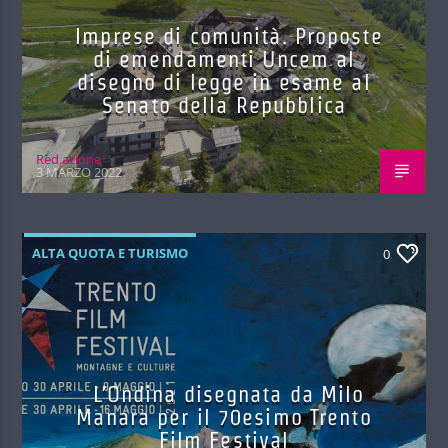
Imprese di comunità. Proposte
di emendamenti Uncem al
disegno di legge in esame al
Senato della Repubblica
Red.azione
3 MARZO 2022
ALTA QUOTA E TURISMO
0
L’Ondina disegnata da Milo
Manara per il 70esimo Trento
Film Festival