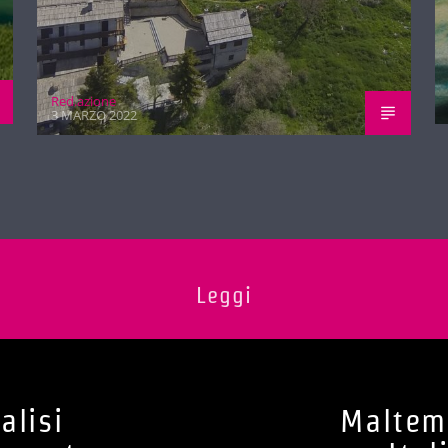
Red.azione
3 MARZO 2022
Leggi
alisi
Maltemp