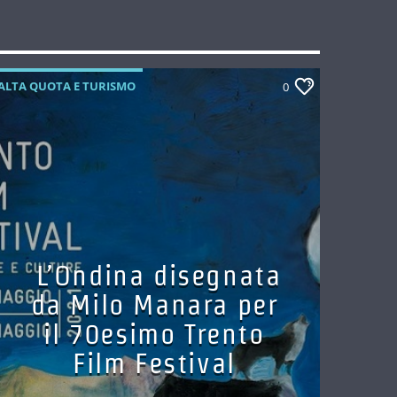
ALTA QUOTA E TURISMO
0
L’Ondina disegnata
da Milo Manara per
il 70esimo Trento
Film Festival