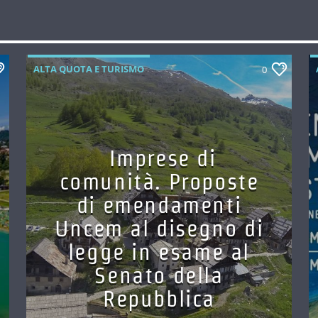
ALTA QUOTA E TURISMO
0
Imprese di
comunità. Proposte
di emendamenti
Uncem al disegno di
legge in esame al
Senato della
Repubblica