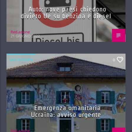
Auto: nove paesi chiedono
divieto Ue su benzina e diesel
Red.azione
21 GIUGNO 2022
QUI EUROPA
0
Emergenza umanitaria
Ucraina: avviso urgente
Red.azione