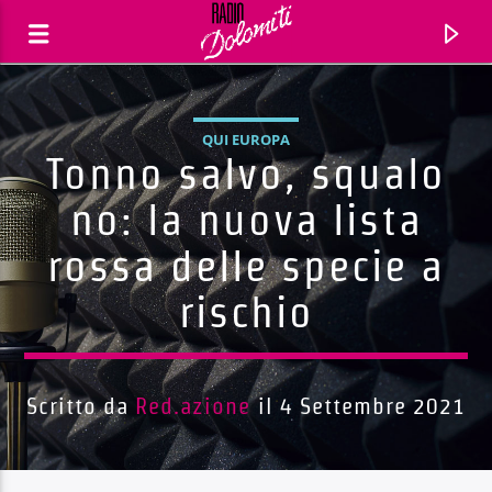
QUI EUROPA
Tonno salvo, squalo
no: la nuova lista
rossa delle specie a
rischio
Scritto da
Red.azione
il 4 Settembre 2021
Traccia corrente
Titolo
Artista