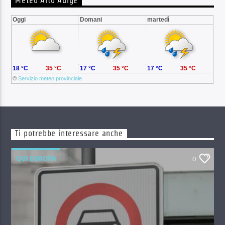
Meteo Alto Adige
Oggi
Domani
martedì
18 °C
35 °C
17 °C
35 °C
17 °C
35 °C
©
Servizio meteo provinciale
Ti potrebbe interessare anche
QUI EUROPA
0