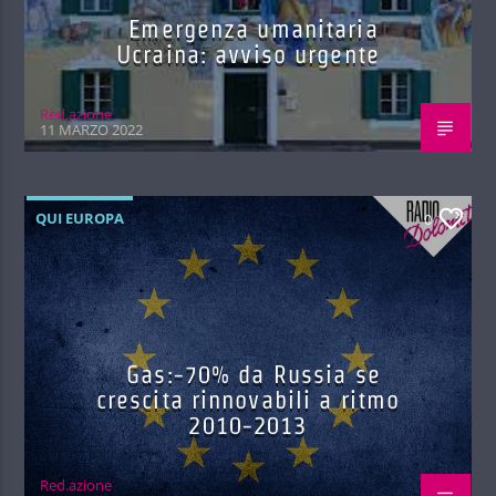
Emergenza umanitaria
Ucraina: avviso urgente
Red.azione
11 MARZO 2022
QUI EUROPA
0
Gas:-70% da Russia se
crescita rinnovabili a ritmo
2010-2013
Red.azione