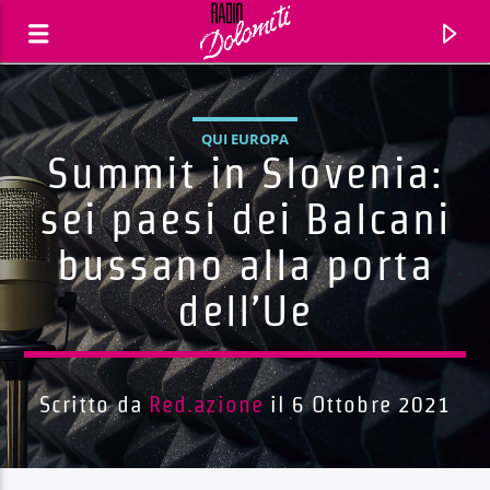
QUI EUROPA
Summit in Slovenia:
sei paesi dei Balcani
bussano alla porta
dell’Ue
Scritto da
Red.azione
il 6 Ottobre 2021
Traccia corrente
Titolo
Artista