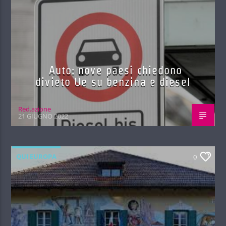
Auto: nove paesi chiedono
divieto Ue su benzina e diesel
Red.azione
21 GIUGNO 2022
QUI EUROPA
0