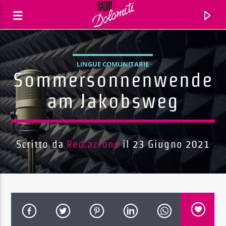
LINGUE COMUNITARIE
Sommersonnenwende
am Jakobsweg
Scritto da
Red.azione
il 23 Giugno 2021
Traccia corrente
Titolo
Artista