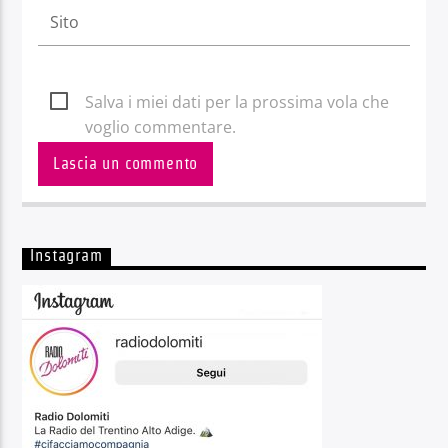
Salva i miei dati per la prossima vola che
voglio commentare.
Instagram