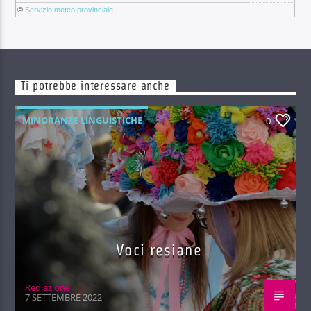
©
Servizio meteo provinciale
Ti potrebbe interessare anche
MINORANZE LINGUISTICHE
0
Voci resiane
Red.azione
7 SETTEMBRE 2022