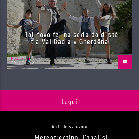
Rai Yoyo fej na seria da d’isté
tla Val Badia y Gherdëna
Red.azione
20 LUGLIO 2022
Leggi
Articolo seguente
Meteotrentino: l’analisi