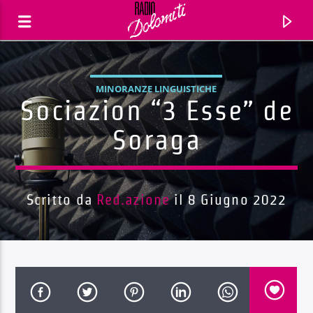
MINORANZE LINGUISTICHE
Sociazion “3 Esse” de
Soraga
Scritto da
Red.azione
il 8 Giugno 2022
Traccia corrente
Titolo
Artista