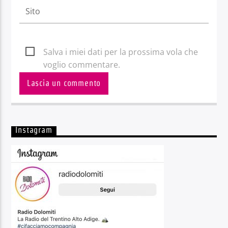
Salva i miei dati per la prossima vola che
voglio commentare.
Instagram