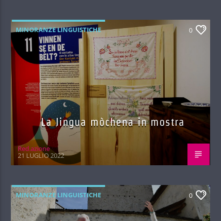
MINORANZE LINGUISTICHE
0
La lingua mòchena in mostra
Red.azione
21 LUGLIO 2022
MINORANZE LINGUISTICHE
0