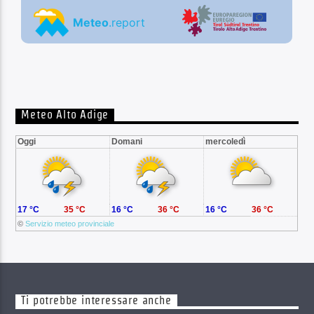
Meteo Alto Adige
Oggi
Domani
mercoledì
17 °C
35 °C
16 °C
36 °C
16 °C
36 °C
©
Servizio meteo provinciale
Ti potrebbe interessare anche