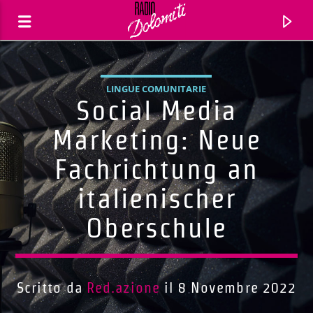
LINGUE COMUNITARIE
Social Media
Marketing: Neue
Fachrichtung an
italienischer
Oberschule
Traccia corrente
Titolo
Scritto da
Red.azione
il 8 Novembre 2022
Artista