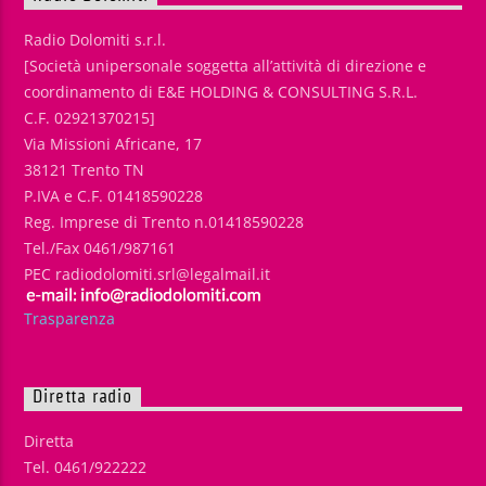
Radio Dolomiti s.r.l.
[Società unipersonale soggetta all’attività di direzione e
coordinamento di E&E HOLDING & CONSULTING S.R.L.
C.F. 02921370215]
Via Missioni Africane, 17
38121 Trento TN
P.IVA e C.F. 01418590228
Reg. Imprese di Trento n.01418590228
Tel./Fax 0461/987161
PEC radiodolomiti.srl@legalmail.it
Trasparenza
Diretta radio
Diretta
Tel. 0461/922222