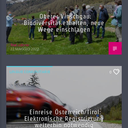
Oberer Vinschgau:
Biodiversität erhalten, neue
Wege einschlagen
Red.azione
22 MAGGIO 2022
LINGUE COMUNITARIE
0
Einreise Österreich/Tirol:
Elektronische Registrierung
weiterhin notwendig