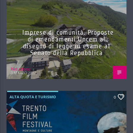
Imprese di comunità. Proposte
di emendamenti Uncem al
disegno di legge in esame al
Senato della Repubblica
Red.azione
3 MARZO 2022
ALTA QUOTA E TURISMO
0